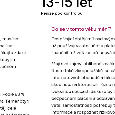
13-15 let
Peníze pod kontrolou
Co se v tomto věku mění?
, musí se
Dospívající chtějí mít nad svým
nají se
už používají vlastní účet a plate
kají a zda si
finančního života se přesouvá d
kupy jim
Mají své zájmy, oblíbené značky 
ezpečném
Roste také vliv spolužáků, sociá
internetových obchodů a tak se
skupinou, na kterou cílí různé
Důležitou součástí diskuze by t
li. Podle 83 %
bezpečném placení a odoláván
a. Téměř čtyři
větší samostatnosti potřebují 
těji celé
informace a rozpoznat rizikov
st k utracení a