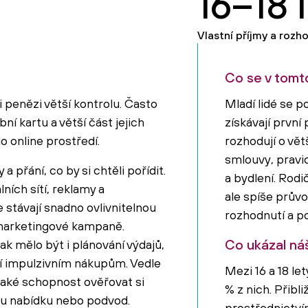
16–18 
Vlastní příjmy a rozh
Co se v tomt
i penězi větší kontrolu. Často
Mladí lidé se p
bní kartu a větší část jejich
získávají první
o online prostředí.
rozhodují o vět
smlouvy, pravi
a přání, co by si chtěli pořídit.
a bydlení. Rodi
lních sítí, reklamy a
ale spíše prův
 stávají snadno ovlivnitelnou
rozhodnutí a 
 marketingové kampaně.
Co ukázal ná
ak mělo být i plánování výdajů,
í impulzivním nákupům. Vedle
Mezi 16 a 18 le
také schopnost ověřovat si
% z nich. Přibl
ou nabídku nebo podvod.
prostřednictví