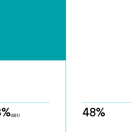
3
%
48
%
dětí