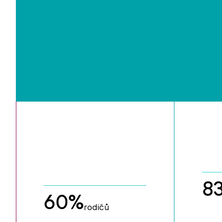
8
60
%
rodičů