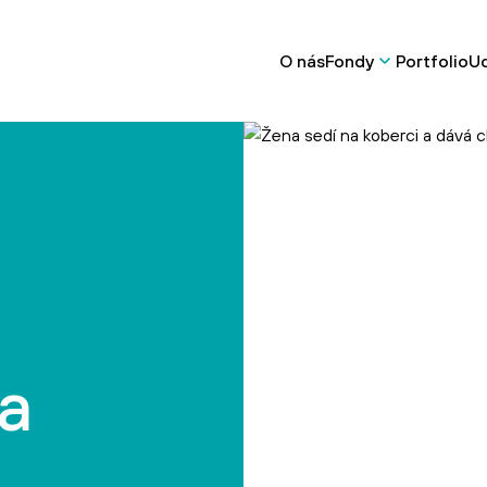
O nás
Fondy
Portfolio
Ud
a