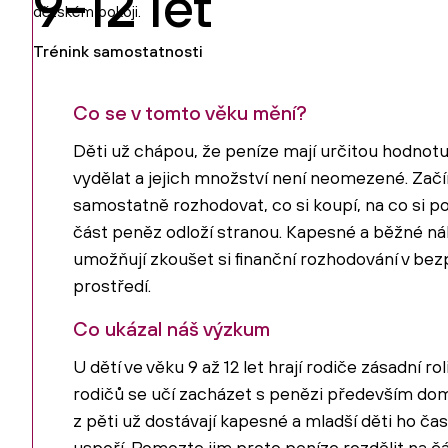
9-12 let
Trénink samostatnosti
Co se v tomto věku mění?
Děti už chápou, že peníze mají určitou hodnotu
vydělat a jejich množství není neomezené. Začí
samostatně rozhodovat, co si koupí, na co si poč
část peněz odloží stranou. Kapesné a běžné ná
umožňují zkoušet si finanční rozhodování v b
prostředí.
Co ukázal náš výzkum
U dětí ve věku 9 až 12 let hrají rodiče zásadní ro
rodičů se učí zacházet s penězi především dom
z pěti už dostávají kapesné a mladší děti ho čas
uspoří. Pomozte jim proto peníze rozdělit na čá