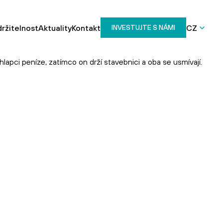
ržitelnost
Aktuality
Kontakt
CZ
INVESTUJTE S NÁMI