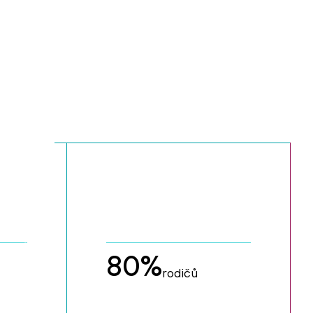
80
%
rodičů