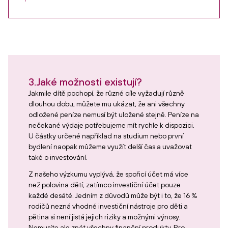
3.
Jaké možnosti existují?
Jakmile dítě pochopí, že různé cíle vyžadují různě
dlouhou dobu, můžete mu ukázat, že ani všechny
odložené peníze nemusí být uložené stejně. Peníze na
nečekané výdaje potřebujeme mít rychle k dispozici.
U částky určené například na studium nebo první
bydlení naopak můžeme využít delší čas a uvažovat
také o investování.
Z našeho výzkumu vyplývá, že spořicí účet má více
než polovina dětí, zatímco investiční účet pouze
každé desáté. Jedním z důvodů může být i to, že 16 %
rodičů nezná vhodné investiční nástroje pro děti a
pětina si není jistá jejich riziky a možnými výnosy.
Nemusíte ale znát všechny finanční produkty. Pro