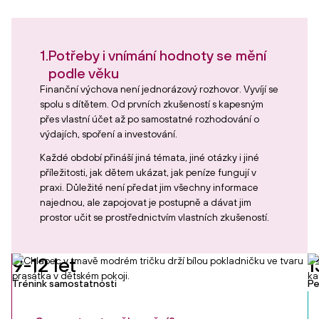
1.
Potřeby i vnímání hodnoty se mění
podle věku
Finanční výchova není jednorázový rozhovor. Vyvíjí se
spolu s dítětem. Od prvních zkušeností s kapesným
přes vlastní účet až po samostatné rozhodování o
výdajích, spoření a investování.
Každé období přináší jiná témata, jiné otázky i jiné
příležitosti, jak dětem ukázat, jak peníze fungují v
praxi. Důležité není předat jim všechny informace
najednou, ale zapojovat je postupně a dávat jim
prostor učit se prostřednictvím vlastních zkušeností.
9-12 let
1
Trénink samostatnosti
Pe