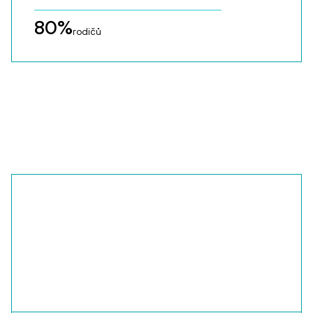
80
%
rodičů