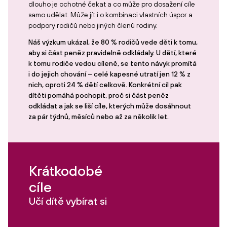
dlouho je ochotné čekat a co může pro dosažení cíle
samo udělat. Může jít i o kombinaci vlastních úspor a
podpory rodičů nebo jiných členů rodiny.
Náš výzkum ukázal, že 80 % rodičů vede děti k tomu,
aby si část peněz pravidelně odkládaly. U dětí, které
k tomu rodiče vedou cíleně, se tento návyk promítá
i do jejich chování – celé kapesné utratí jen 12 % z
nich, oproti 24 % dětí celkově. Konkrétní cíl pak
dítěti pomáhá pochopit, proč si část peněz
odkládat a jak se liší cíle, kterých může dosáhnout
za pár týdnů, měsíců nebo až za několik let.
Krátkodobé
cíle
Učí dítě vybírat si