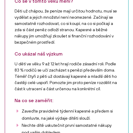
Co se v tomto věku mění?
Děti už chápou, že peníze mají určitou hodnotu, musí se
vydělat a jejich množství není neomezené. Začínají se
samostatně rozhodovat, co si koupí, na co si počkají a
zda si část peněz odloží stranou. Kapesné a běžné
nákupy jim umožňují zkoušet si finanční rozhodování v
bezpečném prostředí.
Co ukázal náš výzkum
U dětí ve věku 9 až 12 let hrají rodiče zásadní roli. Podle
83 % rodičů se učí zacházet s penězi především doma.
Téměř čtyři z pěti už dostávají kapesné a mladší děti ho
častěji celé uspoří. Pomozte jim proto peníze rozdělit na
část k utracení a část určenou na konkrétní cíl.
Na co se zaměřit:
Zaveďte pravidelné týdenní kapesné a předem si
domluvte, na jaké výdaje dítěti slouží.
Nechte dítě uskutečnit první samostatné nákupy
pod vaším dohledem.