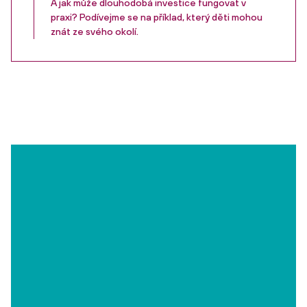
A jak může dlouhodobá investice fungovat v
praxi? Podívejme se na příklad, který děti mohou
znát ze svého okolí.