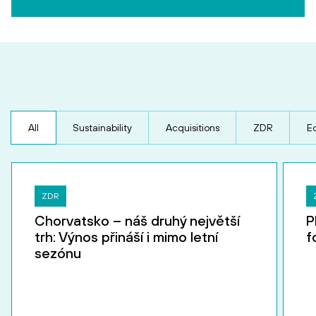
All
Sustainability
Acquisitions
ZDR
E
ZDR
Chorvatsko – náš druhý největší
P
trh: Výnos přináší i mimo letní
f
sezónu