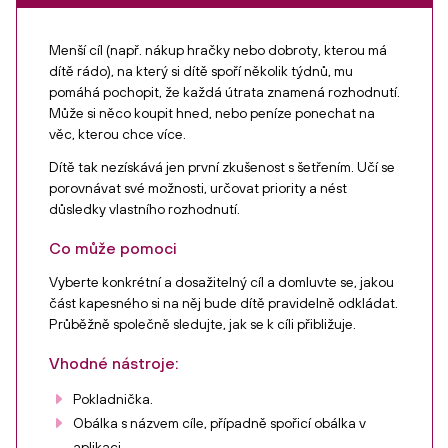
Menší cíl (např. nákup hračky nebo dobroty, kterou má
dítě rádo), na který si dítě spoří několik týdnů, mu
pomáhá pochopit, že každá útrata znamená rozhodnutí.
Může si něco koupit hned, nebo peníze ponechat na
věc, kterou chce více.
Dítě tak nezískává jen první zkušenost s šetřením. Učí se
porovnávat své možnosti, určovat priority a nést
důsledky vlastního rozhodnutí.
Co může pomoci
Vyberte konkrétní a dosažitelný cíl a domluvte se, jakou
část kapesného si na něj bude dítě pravidelně odkládat.
Průběžně společně sledujte, jak se k cíli přibližuje.
Vhodné nástroje:
Pokladnička.
Obálka s názvem cíle, případně spořicí obálka v
aplikaci.