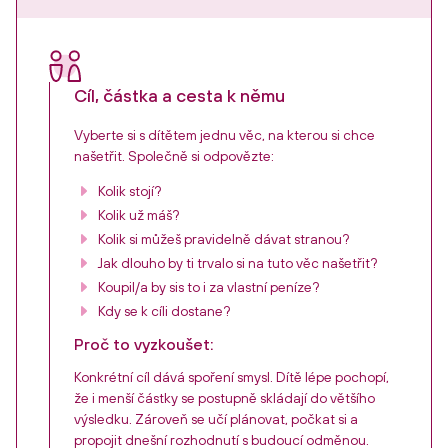
Cíl, částka a cesta k němu
Vyberte si s dítětem jednu věc, na kterou si chce
našetřit. Společně si odpovězte:
Kolik stojí?
Kolik už máš?
Kolik si můžeš pravidelně dávat stranou?
Jak dlouho by ti trvalo si na tuto věc našetřit?
Koupil/a by sis to i za vlastní peníze?
Kdy se k cíli dostane?
Proč to vyzkoušet:
Konkrétní cíl dává spoření smysl. Dítě lépe pochopí,
že i menší částky se postupně skládají do většího
výsledku. Zároveň se učí plánovat, počkat si a
propojit dnešní rozhodnutí s budoucí odměnou.