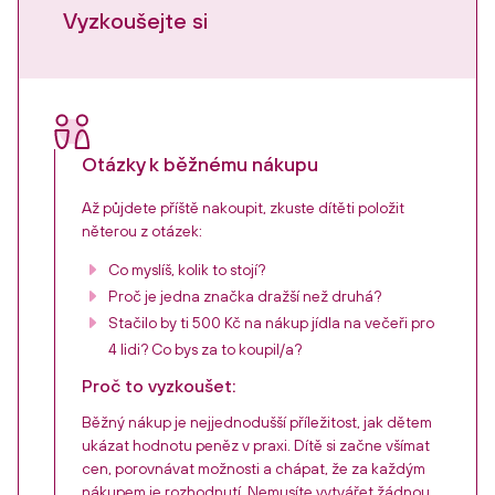
Vyzkoušejte si
Otázky k běžnému nákupu
Až půjdete příště nakoupit, zkuste dítěti položit
něterou z otázek:
Co myslíš, kolik to stojí?
Proč je jedna značka dražší než druhá?
Stačilo by ti 500 Kč na nákup jídla na večeři pro
4 lidi? Co bys za to koupil/a?
Proč to vyzkoušet:
Běžný nákup je nejjednodušší příležitost, jak dětem
ukázat hodnotu peněz v praxi. Dítě si začne všímat
cen, porovnávat možnosti a chápat, že za každým
nákupem je rozhodnutí. Nemusíte vytvářet žádnou