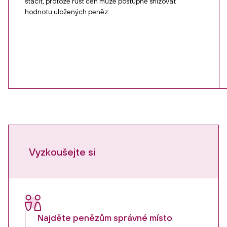
stačit, protože růst cen může postupně snižovat
hodnotu uložených peněz.
Vyzkoušejte si
Najděte penězům správné místo