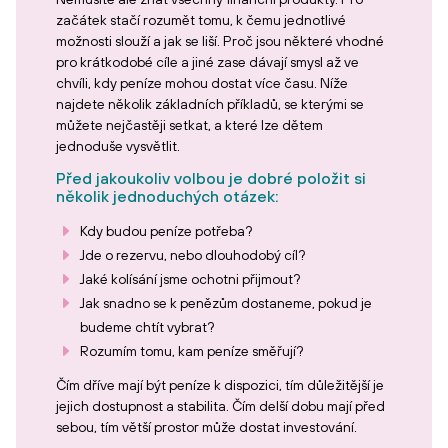
začátek stačí rozumět tomu, k čemu jednotlivé
možnosti slouží a jak se liší. Proč jsou některé vhodné
pro krátkodobé cíle a jiné zase dávají smysl až ve
chvíli, kdy peníze mohou dostat více času. Níže
najdete několik základních příkladů, se kterými se
můžete nejčastěji setkat, a které lze dětem
jednoduše vysvětlit.
Před jakoukoliv volbou je dobré položit si
několik jednoduchých otázek:
Kdy budou peníze potřeba?
Jde o rezervu, nebo dlouhodobý cíl?
Jaké kolísání jsme ochotni přijmout?
Jak snadno se k penězům dostaneme, pokud je
budeme chtít vybrat?
Rozumím tomu, kam peníze směřují?
Čím dříve mají být peníze k dispozici, tím důležitější je
jejich dostupnost a stabilita. Čím delší dobu mají před
sebou, tím větší prostor může dostat investování.