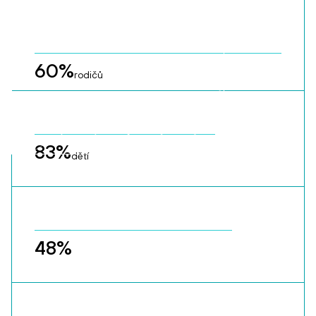
60
%
rodičů
83
%
dětí
48
%