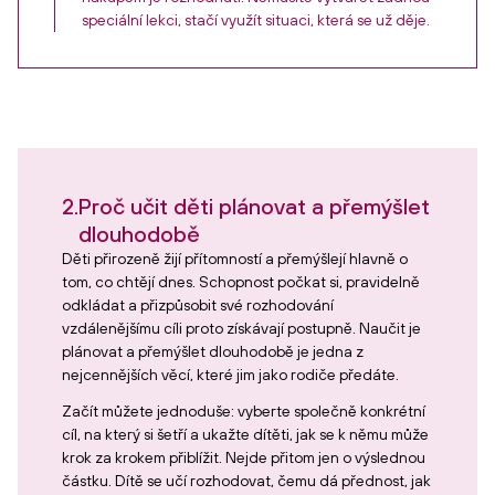
speciální lekci, stačí využít situaci, která se už děje.
2.
Proč učit děti plánovat a přemýšlet
dlouhodobě
Děti přirozeně žijí přítomností a přemýšlejí hlavně o
tom, co chtějí dnes. Schopnost počkat si, pravidelně
odkládat a přizpůsobit své rozhodování
vzdálenějšímu cíli proto získávají postupně. Naučit je
plánovat a přemýšlet dlouhodobě je jedna z
nejcennějších věcí, které jim jako rodiče předáte.
Začít můžete jednoduše: vyberte společně konkrétní
cíl, na který si šetří a ukažte dítěti, jak se k němu může
krok za krokem přiblížit. Nejde přitom jen o výslednou
částku. Dítě se učí rozhodovat, čemu dá přednost, jak