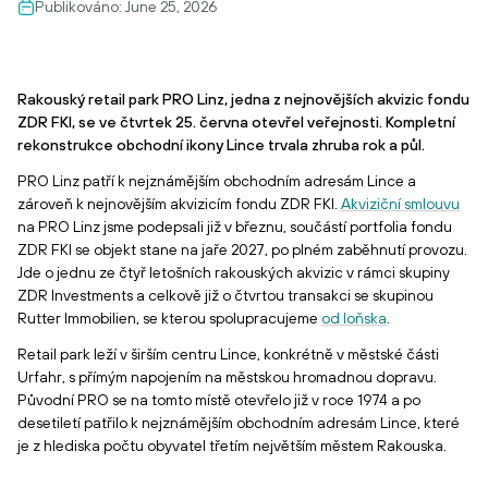
Publikováno:
June 25, 2026
Rakouský retail park PRO Linz, jedna z nejnovějších akvizic fondu
ZDR FKI, se ve čtvrtek 25. června otevřel veřejnosti. Kompletní
rekonstrukce obchodní ikony Lince trvala zhruba rok a půl.
PRO Linz patří k nejznámějším obchodním adresám Lince a
zároveň k nejnovějším akvizicím fondu ZDR FKI.
Akviziční smlouvu
na PRO Linz jsme podepsali již v březnu, součástí portfolia fondu
ZDR FKI se objekt stane na jaře 2027, po plném zaběhnutí provozu.
Jde o jednu ze čtyř letošních rakouských akvizic v rámci skupiny
ZDR Investments a celkově již o čtvrtou transakci se skupinou
Rutter Immobilien, se kterou spolupracujeme
od loňska
.
Retail park leží v širším centru Lince, konkrétně v městské části
Urfahr, s přímým napojením na městskou hromadnou dopravu.
Původní PRO se na tomto místě otevřelo již v roce 1974 a po
desetiletí patřilo k nejznámějším obchodním adresám Lince, které
je z hlediska počtu obyvatel třetím největším městem Rakouska.