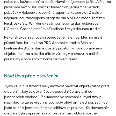
nabídkou každodenního zboží. Hlavním nájemcem je BILLA Plus na
ploše více než 5 000 metrů čtverečních, jedna z největších
poboček v Rakousku, doplněná supermarketem Lidl. Z dalších
nájemců jsou zastoupeny drogerie dm a Müller, módní řetězec
Fussl, pekařství Winkler s kavárnou nebo italská restaurace
L'Osteria. Část nájemců tvoří rodinné firmy s dlouhou tradicí.
Rekonstrukce zachovala i osvědčené nájemce, kteří na místě
působí řadu let. Lékárna PRO Apotheke, trafika Seinitz a
květinářství Blumentante dostaly prostor i v nově upraveném
objektu, lékárna a trafika přitom zůstaly v provozu i v průběhu
přestavby v provizorním kontejnerovém řešení.
Návštěva před otevřením
Týmy ZDR Investments měly možnost navštívit objekt krátce před
otevřením, kdy se dokončovaly poslední úpravy a fit out
jednotlivých obchodů. Zajímavostí ve srovnání s jinými trhy je
například to, že se všechny obchody otevírají najednou, zatímco
jinde se část jednotek často dodělává za provozu. Ke slavnostnímu
otevření byla připravená i kompletní infrastruktura včetně