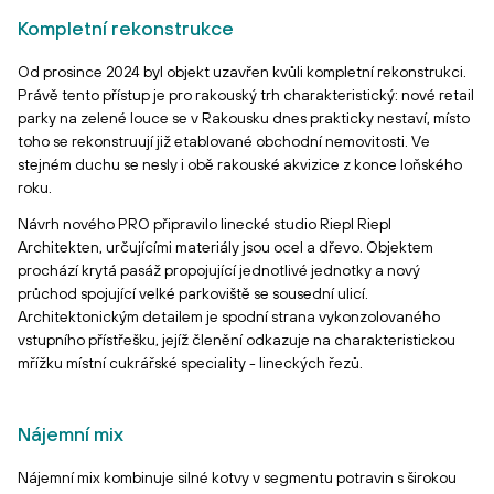
Kompletní rekonstrukce
Od prosince 2024 byl objekt uzavřen kvůli kompletní rekonstrukci.
Právě tento přístup je pro rakouský trh charakteristický: nové retail
parky na zelené louce se v Rakousku dnes prakticky nestaví, místo
toho se rekonstruují již etablované obchodní nemovitosti. Ve
stejném duchu se nesly i obě rakouské akvizice z konce loňského
roku.
Návrh nového PRO připravilo linecké studio Riepl Riepl
Architekten, určujícími materiály jsou ocel a dřevo. Objektem
prochází krytá pasáž propojující jednotlivé jednotky a nový
průchod spojující velké parkoviště se sousední ulicí.
Architektonickým detailem je spodní strana vykonzolovaného
vstupního přístřešku, jejíž členění odkazuje na charakteristickou
mřížku místní cukrářské speciality - lineckých řezů.
Nájemní mix
Nájemní mix kombinuje silné kotvy v segmentu potravin s širokou