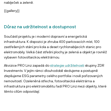
nabíječek a zeleně.
{{gallery}}
Důraz na udržitelnost a dostupnost
Součástí projektu je i moderní dopravní a energetická
infrastruktura. K dispozici je zhruba 400 parkovacích míst, 100
zastřešených stání pro kola a deset rychlonabíjecích stanic pro
elektromobily. Velká část střešní plochy je zelená a objekt je rovněž
vybaven fotovoltaickou elektrárnou.
Akvizice PRO Linz zapadá do
strategie udržitelnosti
skupiny ZDR
Investments. V jejím rámci dlouhodobě sledujeme a postupně
zlepšujeme ESG parametry celého portfolia i nově pořizovaných
nemovitostí. Ozeleněná střecha, fotovoltaická elektrárna a
infrastruktura pro elektromobilitu řadí PRO Linz mezi objekty, které
těmto cílům odpovídají.