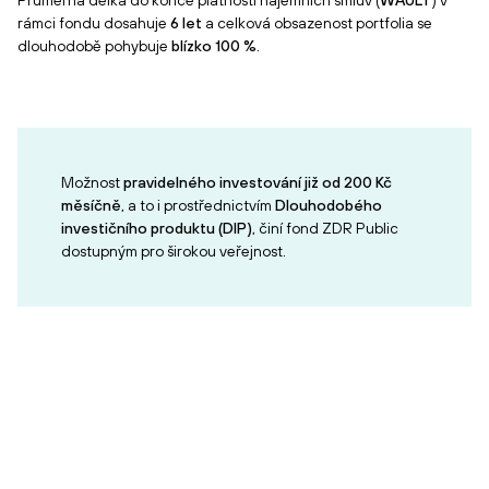
Průměrná délka do konce platnosti nájemních smluv (
WAULT
) v
rámci fondu dosahuje
6 let
a celková obsazenost portfolia se
dlouhodobě pohybuje
blízko 100 %
.
Možnost
pravidelného investování již od 200 Kč
měsíčně
, a to i prostřednictvím
Dlouhodobého
investičního produktu (DIP)
, činí fond ZDR Public
dostupným pro širokou veřejnost.