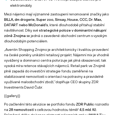
elektromobily
Mezi nájemci mají významné zastoupení renomované značky jako
BILLA, dm drogerie, Super zoo, Sinsay, House, CCC, Dr. Max,
DATART nebo McDonald’s
, které dlouhodobě přitahují stabilní
návštěvnost. Díky své
strategické poloze v dominantní nákupní
zóně Znojma
se jedná o zavedené obchodní centrum s vysokým
dlouhodobým potenciálem.
„Aventin Shopping Znojmo je architektonicky i kvalitou provedení
na české poměry unikátní retailový projekt. Nájemní mix je vhodně
vyvážený a dominanci centra potvrzuje jak plná obsazenost, tak
vysoká míra retence stávajících nájemců. Retail park ve Znojmě
plně zapadá do investiční strategie fondu zaměřené na
stabilizované nemovitosti s orientací na potraviny a pravidelně
využívané maloobchodní zboží,“doplňuje CEO skupiny ZDR
Investments David Čubr.
{{gallery}}
Po začlenění této akvizice se portfolio fondu
ZDR Public
rozrostlo
na
28 nemovitostí
s celkovou hodnotou téměř
4,5 mld. Kč
.