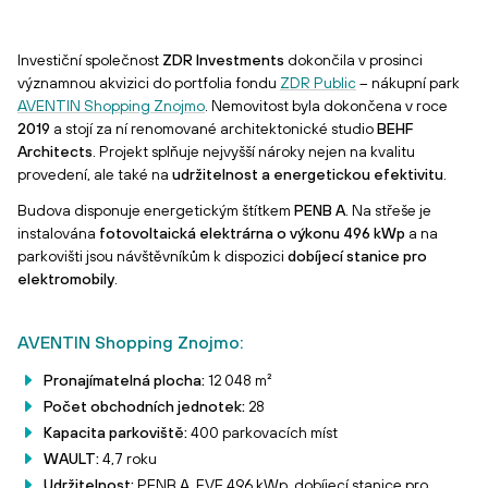
Investiční společnost
ZDR Investments
dokončila v prosinci
významnou akvizici do portfolia fondu
ZDR Public
– nákupní park
AVENTIN Shopping Znojmo
. Nemovitost byla dokončena v roce
2019
a stojí za ní renomované architektonické studio
BEHF
Architects
. Projekt splňuje nejvyšší nároky nejen na kvalitu
provedení, ale také na
udržitelnost a energetickou efektivitu
.
Budova disponuje energetickým štítkem
PENB A
. Na střeše je
instalována
fotovoltaická elektrárna o výkonu 496 kWp
a na
parkovišti jsou návštěvníkům k dispozici
dobíjecí stanice pro
elektromobily
.
AVENTIN Shopping Znojmo:
Pronajímatelná plocha:
12 048 m²
Počet obchodních jednotek:
28
Kapacita parkoviště:
400 parkovacích míst
WAULT:
4,7 roku
Udržitelnost:
PENB A, FVE 496 kWp, dobíjecí stanice pro