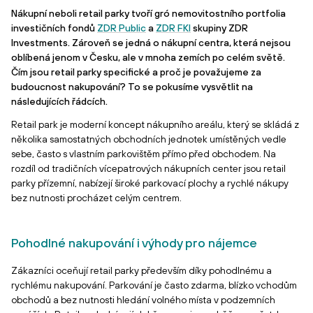
Nákupní neboli retail parky tvoří gró nemovitostního portfolia
investičních fondů
ZDR Public
a
ZDR FKI
skupiny ZDR
Investments. Zároveň se jedná o nákupní centra, která nejsou
oblíbená jenom v Česku, ale v mnoha zemích po celém světě.
Čím jsou retail parky specifické a proč je považujeme za
budoucnost nakupování? To se pokusíme vysvětlit na
následujících řádcích.
Retail park je moderní koncept nákupního areálu, který se skládá z
několika samostatných obchodních jednotek umístěných vedle
sebe, často s vlastním parkovištěm přímo před obchodem. Na
rozdíl od tradičních vícepatrových nákupních center jsou retail
parky přízemní, nabízejí široké parkovací plochy a rychlé nákupy
bez nutnosti procházet celým centrem.
Pohodlné nakupování i výhody pro nájemce
Zákazníci oceňují retail parky především díky pohodlnému a
rychlému nakupování. Parkování je často zdarma, blízko vchodům
obchodů a bez nutnosti hledání volného místa v podzemních