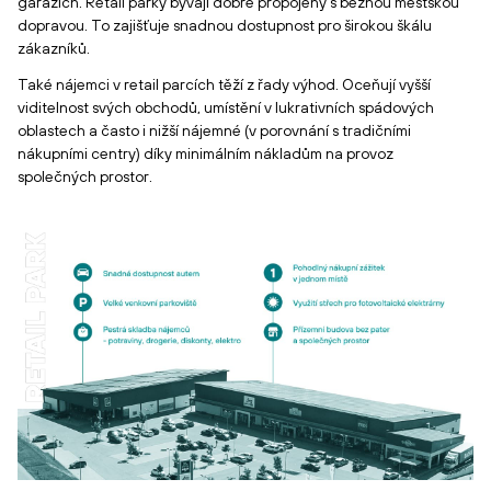
garážích. Retail parky bývají dobře propojeny s běžnou městskou
dopravou. To zajišťuje snadnou dostupnost pro širokou škálu
zákazníků.
Také nájemci v retail parcích těží z řady výhod. Oceňují vyšší
viditelnost svých obchodů, umístění v lukrativních spádových
oblastech a často i nižší nájemné (v porovnání s tradičními
nákupními centry) díky minimálním nákladům na provoz
společných prostor.