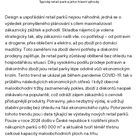
Typický retail park a jeho hlavní výhody
Design a uspořádání retail parků nejsou náhodné, jedná se o
výsledek promyšleného plánování s cílem maximalizovat
zákaznický zážitek a pohodlí. Skladba nájemců je volena
strategicky tak, aby zákazníci našli vše, co potřebují – od potravin
a drogerie, přes oblečení a elektro, až po zboží pro domácí
mazlíčky. Toto zaměření na zboží denní potřeby a diskontní
prodejny zajišťuje, že retail parky zůstávají oblíbené bez ohledu na
hospodářskou situaci. Díky vysokému podílu prodeje potravin a
diskontního zboží jsou retail parky lépe odolné vůči ekonomickým
krizím. Tento trend se ukázal jak během pandemie COVID-19, tak v
průběhu následujících ekonomických otřesů. I když obecné
maloobchodní tržby zaznamenaly pokles, zboží z diskontů naopak
získávalo na popularitě, což odráží zájem zákazníků o cenově
přístupnější produkty. Potraviny, jako nezbytný výdaj, si udržují
stabilní prodej bez ohledu na fázi ekonomického cyklu. Potvrzením
tohoto trendu jsou i data týkající se výstavby nových retail parků.
Pouze v roce 2024 došlo v České republice k rozšíření ploch
nákupních parků o 80 000 m² a aktuálně tvoří téměř třetinu
celkové kapacity maloobchodních ploch na trhu.