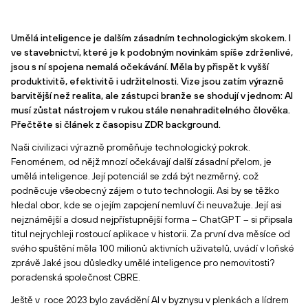
Umělá inteligence je dalším zásadním technologickým skokem. I
ve stavebnictví, které je k podobným novinkám spíše zdrženlivé,
jsou s ní spojena nemalá očekávání. Měla by přispět k vyšší
produktivitě, efektivitě i udržitelnosti. Vize jsou zatím výrazně
barvitější než realita, ale zástupci branže se shodují v jednom: AI
musí zůstat nástrojem v rukou stále nenahraditelného člověka.
Přečtěte si článek z časopisu ZDR background.
Naši civilizaci výrazně proměňuje technologický pokrok.
Fenoménem, od nějž mnozí očekávají další zásadní přelom, je
umělá inteligence. Její potenciál se zdá být nezměrný, což
podněcuje všeobecný zájem o tuto technologii. Asi by se těžko
hledal obor, kde se o jejím zapojení nemluví či neuvažuje. Její asi
nejznámější a dosud nejpřístupnější forma – ChatGPT – si připsala
titul nejrychleji rostoucí aplikace v historii. Za první dva měsíce od
svého spuštění měla 100 milionů aktivních uživatelů, uvádí v loňské
zprávě Jaké jsou důsledky umělé inteligence pro nemovitosti?
poradenská společnost CBRE.
Ještě v roce 2023 bylo zavádění AI v byznysu v plenkách a lídrem