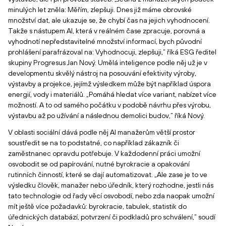
minulých let zněla: Měřím, zlepšuji. Dnes již máme obrovské
množství dat, ale ukazuje se, že chybí čas na jejich vyhodnocení.
Takže s nástupem AI, která v reálném čase zpracuje, porovná a
vyhodnotí nepředstavitelné množství informací, bych původní
prohlášení parafrázoval na: Vyhodnocuji, zlepšuji,“ říká ESG ředitel
skupiny Progresus Jan Nový. Umělá inteligence podle něj už je v
developmentu skvělý nástroj na posouvání efektivity výroby,
výstavby a projekce, jejímž výsledkem může být například úspora
energií, vody i materiálů. „Pomáhá hledat více variant, nabízet více
možností. A to od samého počátku v podobě návrhu přes výrobu,
výstavbu až po užívání a následnou demolici budov,“ říká Nový.
V oblasti sociální dává podle něj AI manažerům větší prostor
soustředit se na to podstatné, co například zákazník či
zaměstnanec opravdu potřebuje. V každodenní práci umožní
osvobodit se od papírování, nutné byrokracie a opakování
rutinních činností, které se dají automatizovat. „Ale zase je to ve
výsledku člověk, manažer nebo úředník, který rozhodne, jestli nás
tato technologie od řady věcí osvobodí, nebo zda naopak umožní
mít ještě více požadavků: byrokracie, tabulek, statistik do
úřednických databází, potvrzení či podkladů pro schválení,“ soudí