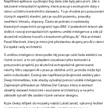
Například aplikace využívající big data zde byly jako první. Jde o
takzvané interpolační systémy, které pracují s existujícími daty v
rámci určitého konkrétního datasetu. To je vhodné pro posuzování
různých aspektů stavění, jako je využití pozemku, posudky
osvětlení, klimatu, dopravy. Často se jednalo o nadstavby
klasických expertních programů typu BIM. V posledních letech ale
došlo k rozvoji extrapolačních systému umělé inteligence a zde již
skutečně můžeme hovořit o kreativním přístupu AI,“ říká architekt
Pavel Martinek, který je mimo jiné předsedou skupiny pro AI v rámci
Evropské rady architektů.
S umělou inteligencí dnes podle něj pracuje celá řada ateliérů na
různé úrovni, a to od vylepšení vizualizací přes testování a
posuzování projektů po skutečné extrapolačně generované
návrhy. Míru zapojení AI v praxi je obtížné určit, protože může být
velmi individuální. Existují ale například průkopnické ateliéry jako
Deep Himmelblau, kde stavby vytvářejí pomocí umělé inteligence.
Zajímavým příkladem je i Matias Del Campo, který si sestavil
obsáhlý dataset historické i současné architektury a na jeho
základě vytváří dle zadání různé variace designu.
Ryze český střípek do mozaiky nabízí Lukáš Janáč, výkonný ředitel