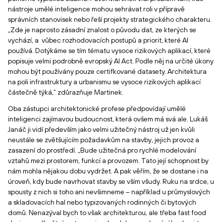
nástroje umělé inteligence mohou sehrávat roli v přípravě
správních stanovisek nebo řeší projekty strategického charakteru.
„Zde je naprosto zásadní znalost o původu dat, ze kterých se
vychází, a vůbec rozhodovacích postupů a priorit, které AI
používá. Dotýkáme se tím tématu vysoce rizikových aplikací, které
popisuje velmi podrobně evropský AI Act. Podle něj na určité úkony
mohou být používány pouze certifkované datasety. Architektura
na poli infrastruktury a urbanismu se vysoce rizikových aplikací
částečně týká,“ zdůrazňuje Martinek.
Oba zástupci architektonické profese předpovídají umělé
inteligenci zajímavou budoucnost, která ovšem má svá ale. Lukáš
Janáč ji vidí především jako velmi užitečný nástroj už jen kvůli
neustále se zvětšujícím požadavkům na stavby, jejich provoz a
zasazení do prostředí. „Bude užitečná pro rychlé modelování
vztahů mezi prostorem, funkcí a provozem. Tato její schopnost by
nám mohla nějakou dobu vydržet. A pak věřím, že se dostane i na
úroveň, kdy bude navrhovat stavby se vším všudy. Ruku na srdce, u
spousty z nich si toho ani nevšimneme – například u průmyslových
a skladovacích hal nebo typizovaných rodinných či bytových
domů. Nenazýval bych to však architekturou, ale třeba fast food