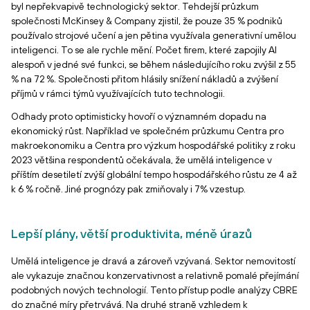
byl nepřekvapivě technologický sektor. Tehdejší průzkum
společnosti McKinsey & Company zjistil, že pouze 35 % podniků
používalo strojové učení a jen pětina využívala generativní umělou
inteligenci. To se ale rychle mění. Počet firem, které zapojily AI
alespoň v jedné své funkci, se během následujícího roku zvýšil z 55
% na 72 %. Společnosti přitom hlásily snížení nákladů a zvýšení
příjmů v rámci týmů využívajících tuto technologii.
Odhady proto optimisticky hovoří o významném dopadu na
ekonomický růst. Například ve společném průzkumu Centra pro
makroekonomiku a Centra pro výzkum hospodářské politiky z roku
2023 většina respondentů očekávala, že umělá inteligence v
příštím desetiletí zvýší globální tempo hospodářského růstu ze 4 až
k 6 % ročně. Jiné prognózy pak zmiňovaly i 7% vzestup.
Lepší plány, větší produktivita, méně úrazů
Umělá inteligence je dravá a zároveň vzývaná. Sektor nemovitostí
ale vykazuje značnou konzervativnost a relativně pomalé přejímání
podobných nových technologií. Tento přístup podle analýzy CBRE
do značné míry přetrvává. Na druhé straně vzhledem k