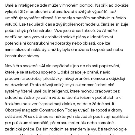
Umělá inteligence zde může v mnohém pomoci. Například dokáže
vylepšit 3D modelování automatizací složitých výpočtů, což
umožňuje vytvářet přesnější modely s menším množstvím ručních
vstupů. Lze tak ušetři čas a zvýšit přesnost modelu, čímž se snižuje
počet chyb při konstrukci. Vize jsou dnes takové, že AI může
například analyzovat architektonické plány a identifkovat
potenciální konstrukční nedostatky nebo oblasti, kde lze
minimalizovat náklady, aniž by byla ohrožena bezpečnost nebo
konstrukce stavby.
Nová éra spojená s AI ale nepřichází jen do oblasti papírování,
které je se stavbou spojeno. Lidská práce je drahá, navíc
pracovníci potřebují přestávky, mívají zranění, nemoci a odjíždějí
na dovolené. Proto dávají velký smysl autonomní robotické
systémy řízené umělou inteligencí, které mohou pracovat bez
oddechu. Ačkoli je zatím většina těchto řešení v počátcích a k
širokému nasazení v praxi mají daleko, nejde o žádné sci-fi.
Oborový magazín Construction Today uvádí, že roboti a drony
ovládané AI se už dnes na některých stavbách používají například
pro průzkum staveniště, přepravu materiálu nebo samotné
zednické práce. Dalším rodícím se trendem je využití technologie