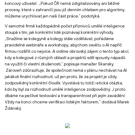
koncový uživatel. „Pokud ČR nemá zdigitalizovány ani běžné
procesy, které v zahraničí jsou již denním chlebem pro algoritmy,
můžeme urychlovat jen naši část práce,“ podotýká.
V samotné firmě každopádně počet příznivců umělé inteligence
stoupá s tím, jak konkrétní lidé poznávají konkrétní výhody.
„Snažíme se kolegyně a kolegy stále vzdělávat, pořádáme
pravidelné webináře a workshopy, abychom osvětu o AI napříč
firmou rozšířili co nejvíce. A vidíme obrovský zájem o tento typ akcí,
kdy si kolegové z různých oblastí a projektů sdílí spousty nápadů
na využití či vlastní zkušenosti,“ popisuje manažer Skansky.
Zároveň zdůrazňuje, že společnost nemá v plánu nechávat na AI
jakákoli finální rozhodnutí, už jen proto, že za projekt je vždy
zodpovědný konkrétní člověk. Vyvstává tu totiž i etická otázka,
kdo by byl za rozhodnutí umělé inteligence zodpovědný. „I proto
dbáme na pečlivé testování a transparentnost při jejím zavádění.
Vždy na konci chceme verifikaci lidským faktorem,“ dodává Marek
Ždánský.