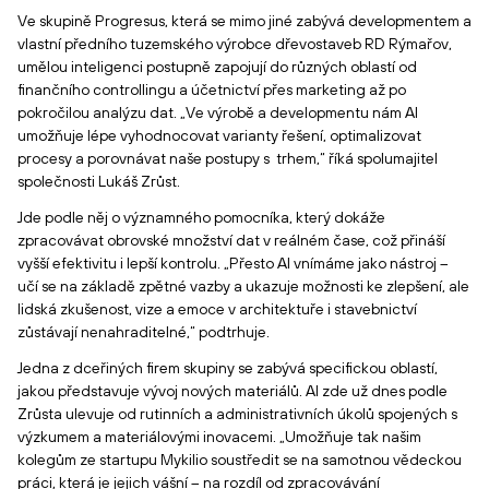
Ve skupině Progresus, která se mimo jiné zabývá developmentem a
vlastní předního tuzemského výrobce dřevostaveb RD Rýmařov,
umělou inteligenci postupně zapojují do různých oblastí od
finančního controllingu a účetnictví přes marketing až po
pokročilou analýzu dat. „Ve výrobě a developmentu nám AI
umožňuje lépe vyhodnocovat varianty řešení, optimalizovat
procesy a porovnávat naše postupy s trhem,“ říká spolumajitel
společnosti Lukáš Zrůst.
Jde podle něj o významného pomocníka, který dokáže
zpracovávat obrovské množství dat v reálném čase, což přináší
vyšší efektivitu i lepší kontrolu. „Přesto AI vnímáme jako nástroj –
učí se na základě zpětné vazby a ukazuje možnosti ke zlepšení, ale
lidská zkušenost, vize a emoce v architektuře i stavebnictví
zůstávají nenahraditelné,“ podtrhuje.
Jedna z dceřiných firem skupiny se zabývá specifickou oblastí,
jakou představuje vývoj nových materiálů. AI zde už dnes podle
Zrůsta ulevuje od rutinních a administrativních úkolů spojených s
výzkumem a materiálovými inovacemi. „Umožňuje tak našim
kolegům ze startupu Mykilio soustředit se na samotnou vědeckou
práci, která je jejich vášní – na rozdíl od zpracovávání