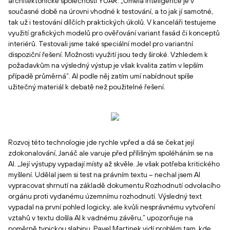
architektonické společnosti YUAR: „Umělá inteligence je v
současné době na úrovni vhodné k testování, a to jak jí samotné,
tak už i testování dílčích praktických úkolů. V kanceláři testujeme
využití grafických modelů pro ověřování variant fasád či konceptů
interiérů. Testovali jsme také speciální model pro variantní
dispoziční řešení. Možnosti využití jsou tedy široké. Vzhledem k
požadavkům na výsledný výstup je však kvalita zatím v lepším
případě průměrná“. AI podle něj zatím umí nabídnout spíše
užitečný materiál k debatě než použitelné řešení.
Rozvoj této technologie jde rychle vpřed a dá se čekat její
zdokonalování, Janáč ale varuje před přílišným spoléháním se na
AI. „Její výstupy vypadají místy až skvěle. Je však potřeba kritického
myšlení. Udělal jsem si test na právním textu – nechal jsem AI
vypracovat shrnutí na základě dokumentu Rozhodnutí odvolacího
orgánu proti vydanému územnímu rozhodnutí. Výsledný text
vypadal na první pohled logicky, ale kvůli nesprávnému vytvoření
vztahů v textu došla AI k vadnému závěru,“ upozorňuje na
poměrně typickou slabinu. Pavel Martinek vidí problém tam, kde