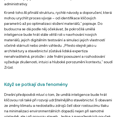
administrativy.
Kromě toho AI přináší strukturu, rychlé návody a doporučení, která
mohou urychlit proces vývoje – od identifikace klíčových
parametrů až po optimalizaci složení materiálů,“ popisuje. Do
budoucna se dá podle něj očekávat, že pokročilá umělá
inteligence bude hrát stále větší roli v navrhování nových
materiálů, jejich digitálním testování a simulaci jejich vlastností
včetně stárnutí nebo změn vzhledu. „Přesto stejně jako u
architektury a stavebnictví zůstává lidská expertiza
nenahraditelná, protože i zde fnální posouzení a rozhodování
vyžaduje zkušenosti, intuici a hluboké porozumění kontextu,“ soudí
Zrůst.
Když se potkají dva fenomény
Dnešní předpovědi mluví o tom, že umělá inteligence bude hrát
klíčovou roli také při rozvoji udržitelnějšího stavebnictví. S obavami
ze změny klimatu a nedostatku zdrojů čelí obor rostoucímu tlaku
na minimalizaci environmentálních dopadů nejen při samotné
výstavbě, ale i při provozu staveb. „Jedna z manažerských pouček