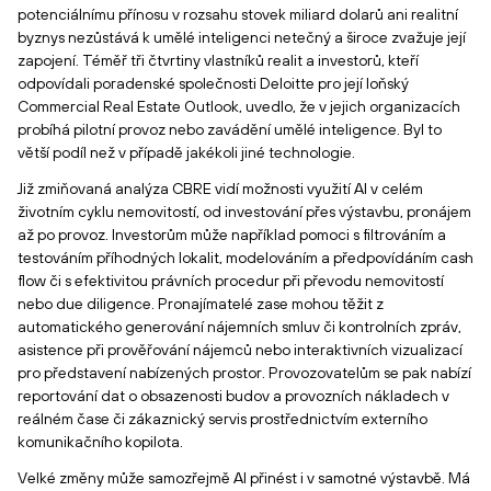
potenciálnímu přínosu v rozsahu stovek miliard dolarů ani realitní
byznys nezůstává k umělé inteligenci netečný a široce zvažuje její
zapojení. Téměř tři čtvrtiny vlastníků realit a investorů, kteří
odpovídali poradenské společnosti Deloitte pro její loňský
Commercial Real Estate Outlook, uvedlo, že v jejich organizacích
probíhá pilotní provoz nebo zavádění umělé inteligence. Byl to
větší podíl než v případě jakékoli jiné technologie.
Již zmiňovaná analýza CBRE vidí možnosti využití AI v celém
životním cyklu nemovitostí, od investování přes výstavbu, pronájem
až po provoz. Investorům může například pomoci s filtrováním a
testováním příhodných lokalit, modelováním a předpovídáním cash
flow či s efektivitou právních procedur při převodu nemovitostí
nebo due diligence. Pronajímatelé zase mohou těžit z
automatického generování nájemních smluv či kontrolních zpráv,
asistence při prověřování nájemců nebo interaktivních vizualizací
pro představení nabízených prostor. Provozovatelům se pak nabízí
reportování dat o obsazenosti budov a provozních nákladech v
reálném čase či zákaznický servis prostřednictvím externího
komunikačního kopilota.
Velké změny může samozřejmě AI přinést i v samotné výstavbě. Má