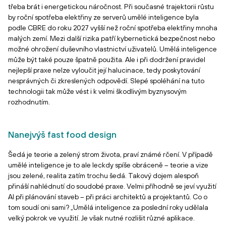
třeba brát i energetickou náročnost. Při současné trajektorii růstu
by roční spotřeba elektřiny ze serverů umělé inteligence byla
podle CBRE do roku 2027 vyšší než roční spotřeba elektřiny mnoha
malých zemí. Mezi další rizika patří kybernetická bezpečnost nebo
možné ohrožení duševního vlastnictví uživatelů. Umělá inteligence
může být také pouze špatně použita. Ale i při dodržení pravidel
nejlepší praxe nelze vyloučit její halucinace, tedy poskytování
nesprávných či zkreslených odpovědí. Slepé spoléhání na tuto
technologii tak může vést i k velmi škodlivým byznysovým
rozhodnutím.
Nanejvýš fast food design
Šedá je teorie a zelený strom života, praví známé rčení. V případě
umělé inteligence je to ale leckdy spíše obráceně – teorie a vize
jsou zelené, realita zatím trochu šedá. Takový dojem alespoň
přináší nahlédnutí do soudobé praxe. Velmi příhodně se jeví využití
AI při plánování staveb – při práci architektů a projektantů. Co o
tom soudí oni sami? „Umělá inteligence za poslední roky udělala
velký pokrok ve využití. Je však nutné rozlišit různé aplikace.