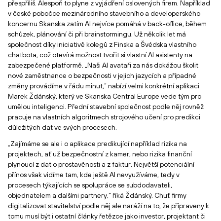
přespříliš. Alespoň to plyne z vyjádření oslovených firem. Například
v české pobočce mezinárodního stavebního a developerského
koncernu Skanska zatím AI nejvíce pomáhá v back-office, během
schůzek, plánování či při brainstormingu. Už několik let má
společnost díky iniciativě kolegů z Finska a Švédska vlastního
chatbota, což otevírá možnost tvořit si vlastní AI asistenty na
zabezpečené platformě. „Naši AI avataři za nás dokážou školit
nové zaměstnance o bezpečnosti v jejich jazycích a případné
změny provádíme v řádu minut,“ nabízí velmi konkrétní aplikaci
Marek Ždánský, který ve Skanska Central Europe vede tým pro
umělou inteligenci. Přední stavební společnost podle něj rovněž
pracuje na vlastních algoritmech strojového učení pro predikci
důležitých dat ve svých procesech.
„Zajímáme se ale i o aplikace predikující například rizika na
projektech, ať už bezpečnostní z kamer, nebo rizika finanční
plynoucí z dat o prostavěnosti a z faktur. Největší potenciální
přínos však vidíme tam, kde ještě AI nevyužíváme, tedy v
procesech týkajících se spolupráce se subdodavateli,
objednatelem a dalšími partnery,“ říká Ždánský. Chuť firmy
digitalizovat stavitelství podle něj ale naráží na to, že připraveny k
tomu musí být i ostatní články řetězce jako investor, projektant či