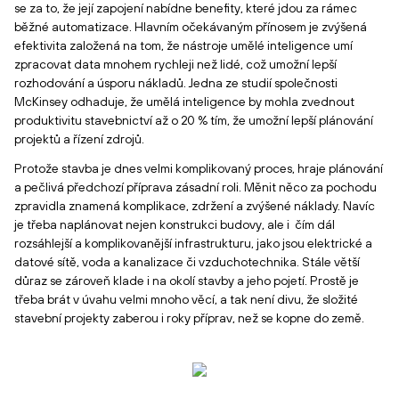
se za to, že její zapojení nabídne benefity, které jdou za rámec
běžné automatizace. Hlavním očekávaným přínosem je zvýšená
efektivita založená na tom, že nástroje umělé inteligence umí
zpracovat data mnohem rychleji než lidé, což umožní lepší
rozhodování a úsporu nákladů. Jedna ze studií společnosti
McKinsey odhaduje, že umělá inteligence by mohla zvednout
produktivitu stavebnictví až o 20 % tím, že umožní lepší plánování
projektů a řízení zdrojů.
Protože stavba je dnes velmi komplikovaný proces, hraje plánování
a pečlivá předchozí příprava zásadní roli. Měnit něco za pochodu
zpravidla znamená komplikace, zdržení a zvýšené náklady. Navíc
je třeba naplánovat nejen konstrukci budovy, ale i čím dál
rozsáhlejší a komplikovanější infrastrukturu, jako jsou elektrické a
datové sítě, voda a kanalizace či vzduchotechnika. Stále větší
důraz se zároveň klade i na okolí stavby a jeho pojetí. Prostě je
třeba brát v úvahu velmi mnoho věcí, a tak není divu, že složité
stavební projekty zaberou i roky příprav, než se kopne do země.