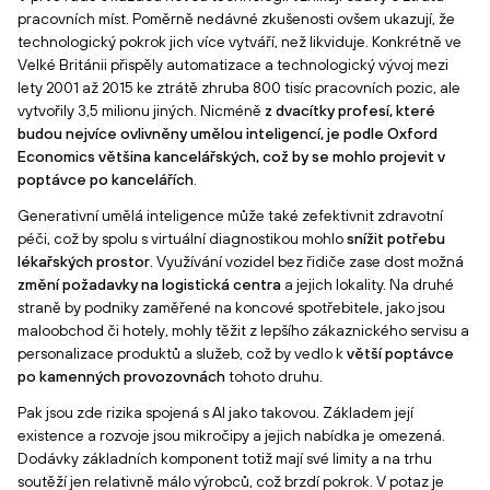
pracovních míst. Poměrně nedávné zkušenosti ovšem ukazují, že
technologický pokrok jich více vytváří, než likviduje. Konkrétně ve
Velké Británii přispěly automatizace a technologický vývoj mezi
lety 2001 až 2015 ke ztrátě zhruba 800 tisíc pracovních pozic, ale
vytvořily 3,5 milionu jiných. Nicméně
z dvacítky profesí, které
budou nejvíce ovlivněny umělou inteligencí, je podle Oxford
Economics většina kancelářských, což by se mohlo projevit v
poptávce po kancelářích
.
Generativní umělá inteligence může také zefektivnit zdravotní
péči, což by spolu s virtuální diagnostikou mohlo
snížit potřebu
lékařských prostor
. Využívání vozidel bez řidiče zase dost možná
změní požadavky na logistická centra
a jejich lokality. Na druhé
straně by podniky zaměřené na koncové spotřebitele, jako jsou
maloobchod či hotely, mohly těžit z lepšího zákaznického servisu a
personalizace produktů a služeb, což by vedlo k
větší poptávce
po kamenných provozovnách
tohoto druhu.
Pak jsou zde rizika spojená s AI jako takovou. Základem její
existence a rozvoje jsou mikročipy a jejich nabídka je omezená.
Dodávky základních komponent totiž mají své limity a na trhu
soutěží jen relativně málo výrobců, což brzdí pokrok. V potaz je