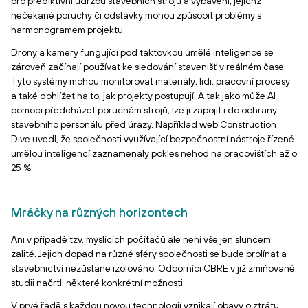
pro prediktivní údržbu stavebních strojů a vybavení, jejichž
nečekané poruchy či odstávky mohou způsobit problémy s
harmonogramem projektu.
Drony a kamery fungující pod taktovkou umělé inteligence se
zároveň začínají používat ke sledování stavenišť v reálném čase.
Tyto systémy mohou monitorovat materiály, lidi, pracovní procesy
a také dohlížet na to, jak projekty postupují. A tak jako může AI
pomoci předcházet poruchám strojů, lze ji zapojit i do ochrany
stavebního personálu před úrazy. Například web Construction
Dive uvedl, že společnosti využívající bezpečnostní nástroje řízené
umělou inteligencí zaznamenaly pokles nehod na pracovištích až o
25 %.
Mráčky na různých horizontech
Ani v případě tzv. myslících počítačů ale není vše jen sluncem
zalité. Jejich dopad na různé sféry společnosti se bude prolínat a
stavebnictví nezůstane izolováno. Odborníci CBRE v již zmiňované
studii načrtli některé konkrétní možnosti.
V prvé řadě s každou novou technologií vznikají obavy o ztrátu