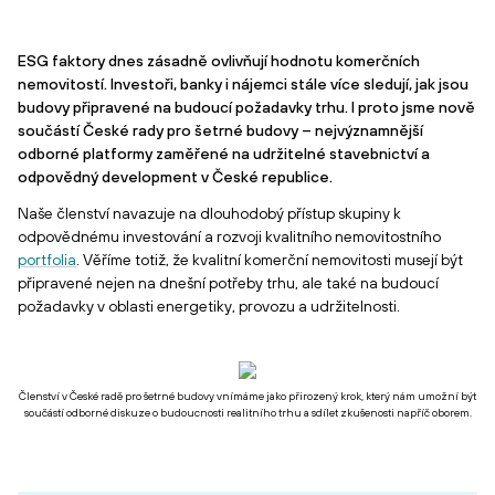
ESG faktory dnes zásadně ovlivňují hodnotu komerčních
nemovitostí. Investoři, banky i nájemci stále více sledují, jak jsou
budovy připravené na budoucí požadavky trhu. I proto jsme nově
součástí České rady pro šetrné budovy – nejvýznamnější
odborné platformy zaměřené na udržitelné stavebnictví a
odpovědný development v České republice.
Naše členství navazuje na dlouhodobý přístup skupiny k
odpovědnému investování a rozvoji kvalitního nemovitostního
portfolia
. Věříme totiž, že kvalitní komerční nemovitosti musejí být
připravené nejen na dnešní potřeby trhu, ale také na budoucí
požadavky v oblasti energetiky, provozu a udržitelnosti.
Členství v České radě pro šetrné budovy vnímáme jako přirozený krok, který nám umožní být
součástí odborné diskuze o budoucnosti realitního trhu a sdílet zkušenosti napříč oborem.