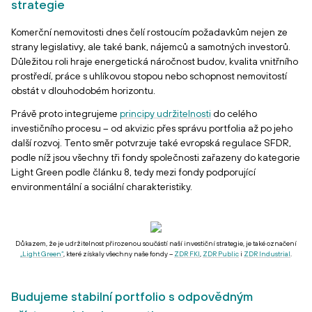
strategie
Komerční nemovitosti dnes čelí rostoucím požadavkům nejen ze
strany legislativy, ale také bank, nájemců a samotných investorů.
Důležitou roli hraje energetická náročnost budov, kvalita vnitřního
prostředí, práce s uhlíkovou stopou nebo schopnost nemovitostí
obstát v dlouhodobém horizontu.
Právě proto integrujeme
principy udržitelnosti
do celého
investičního procesu – od akvizic přes správu portfolia až po jeho
další rozvoj. Tento směr potvrzuje také evropská regulace SFDR,
podle níž jsou všechny tři fondy společnosti zařazeny do kategorie
Light Green podle článku 8, tedy mezi fondy podporující
environmentální a sociální charakteristiky.
Důkazem, že je udržitelnost přirozenou součástí naší investiční strategie, je také označení
„Light Green“
, které získaly všechny naše fondy –
ZDR FKI
,
ZDR Public
i
ZDR Industrial
.
Budujeme stabilní portfolio s odpovědným