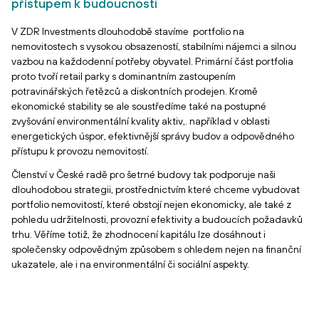
přístupem k budoucnosti
V ZDR Investments dlouhodobě stavíme portfolio na
nemovitostech s vysokou obsazeností, stabilními nájemci a silnou
vazbou na každodenní potřeby obyvatel. Primární část portfolia
proto tvoří retail parky s dominantním zastoupením
potravinářských řetězců a diskontních prodejen. Kromě
ekonomické stability se ale soustředíme také na postupné
zvyšování environmentální kvality aktiv,. například v oblasti
energetických úspor, efektivnější správy budov a odpovědného
přístupu k provozu nemovitostí.
Členství v České radě pro šetrné budovy tak podporuje naši
dlouhodobou strategii, prostřednictvím které chceme vybudovat
portfolio nemovitostí, které obstojí nejen ekonomicky, ale také z
pohledu udržitelnosti, provozní efektivity a budoucích požadavků
trhu. Věříme totiž, že zhodnocení kapitálu lze dosáhnout i
společensky odpovědným způsobem s ohledem nejen na finanční
ukazatele, ale i na environmentální či sociální aspekty.