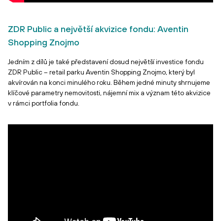
ZDR Public a největší akvizice fondu: Aventin
Shopping Znojmo
Jedním z dílů je také představení dosud největší investice fondu
ZDR Public – retail parku Aventin Shopping Znojmo, který byl
akvírován na konci minulého roku. Během jedné minuty shrnujeme
klíčové parametry nemovitosti, nájemní mix a význam této akvizice
v rámci portfolia fondu.