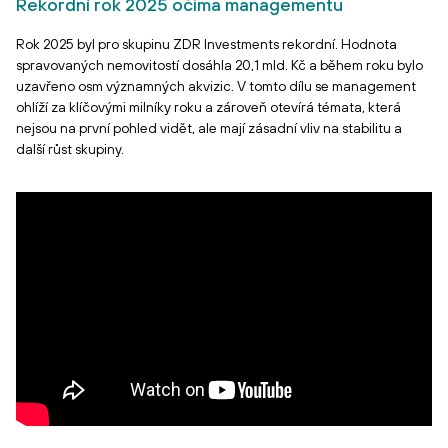
Rekordní rok 2025 očima managementu
Rok 2025 byl pro skupinu ZDR Investments rekordní. Hodnota
spravovaných nemovitostí dosáhla 20,1 mld. Kč a během roku bylo
uzavřeno osm významných akvizic. V tomto dílu se management
ohlíží za klíčovými milníky roku a zároveň otevírá témata, která
nejsou na první pohled vidět, ale mají zásadní vliv na stabilitu a
další růst skupiny.