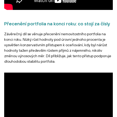
Přecenění portfolia na konci roku: co stojí za čísly
Závěrečný díl se věnuje přecenění nemovitostního portfolia na
konci roku. Nízký růst hodnoty pod úrovní jednoho procenta je
vysvětlen konzervativním přístupem k oceňování, kdy byl nárůst
hodnoty tažen především růstem příjmů z nájemného, nikoliv
změnou výnosových měr. Díl přibližuje, jak tento přístup podporuje
dlouhodobou stabilitu portfolia.