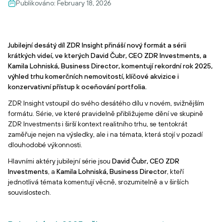
Publikováno:
February 18, 2026
Jubilejní desátý díl ZDR Insight přináší nový formát a sérii
krátkých videí, ve kterých David Čubr, CEO ZDR Investments, a
Kamila Lohniská, Business Director, komentují rekordní rok 2025,
výhled trhu komerčních nemovitostí, klíčové akvizice i
konzervativní přístup k oceňování portfolia.
ZDR Insight vstoupil do svého desátého dílu v novém, svižnějším
formátu. Série, ve které pravidelně přibližujeme dění ve skupině
ZDR Investments i širší kontext realitního trhu, se tentokrát
zaměřuje nejen na výsledky, ale i na témata, která stojí v pozadí
dlouhodobé výkonnosti.
Hlavními aktéry jubilejní série jsou
David Čubr, CEO ZDR
Investments
, a
Kamila Lohniská, Business Director
, kteří
jednotlivá témata komentují věcně, srozumitelně a v širších
souvislostech.