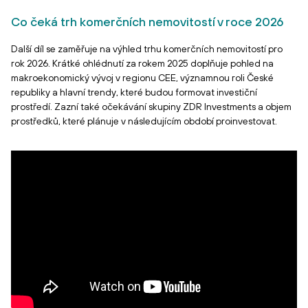
Co čeká trh komerčních nemovitostí v roce 2026
Další díl se zaměřuje na výhled trhu komerčních nemovitostí pro
rok 2026. Krátké ohlédnutí za rokem 2025 doplňuje pohled na
makroekonomický vývoj v regionu CEE, významnou roli České
republiky a hlavní trendy, které budou formovat investiční
prostředí. Zazní také očekávání skupiny ZDR Investments a objem
prostředků, které plánuje v následujícím období proinvestovat.