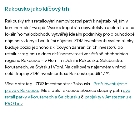
Rakousko jako klíčový trh
Rakouský trh s retailovými nemovitostmi patří k nejstabilnějším v
kontinentální Evropě. Vysoká kupní síla obyvatelstva a silná tradice
lokálního maloobchodu vytvářejí ideální podmínky pro dlouhodobé
nájemní vztahy s bonitními nájemci. ZDR Investments systematicky
buduje pozici jednoho z klíčových zahraničních investorů do
retailu v regionu a dnes drží nemovitosti ve většině obchodních
regionů Rakouska – v Horním i Dolním Rakousku, Salcbursku,
Korutanech, ve Štýrsku i Vídní. Na celkovém nájemném v rámci
celé skupiny ZDR Investments se Rakousko podílí 17 %.
Více o strategii ZDR Investments v Rakousku:
Proč investujeme
právě v Rakousku
. Mezi další rakouské akvizice skupiny patří
dva
retail parky v Korutanech a Salcbursku
či
projekty v Amstettenu a
PRO Linz
.