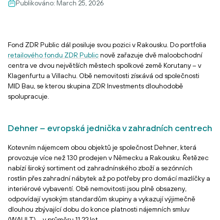
Publikováno:
March 25, 2026
Fond ZDR Public dál posiluje svou pozici v Rakousku. Do portfolia
retailového fondu ZDR Public
nově zařazuje dvě maloobchodní
centra ve dvou největších městech spolkové země Korutany – v
Klagenfurtu a Villachu. Obě nemovitosti zísкává od společnosti
MID Bau, se kterou skupina ZDR Investments dlouhodobě
spolupracuje.
Dehner – evropská jednička v zahradních centrech
Kotevním nájemcem obou objektů je společnost Dehner, která
provozuje více než 130 prodejen v Německu a Rakousku. Řetězec
nabízí široký sortiment od zahradnínského zboží a sezónních
rostlin přes zahradní nábytek až po potřeby pro domácí mazlíčky a
interiérové vybaventí. Obě nemovitosti jsou plně obsazeny,
odpovídají vysokým standardům skupiny a vykazují výjimečně
dlouhou zbývající dobu do konce platnosti nájemních smluv
(WAULT) – v průměru 11,22 let.