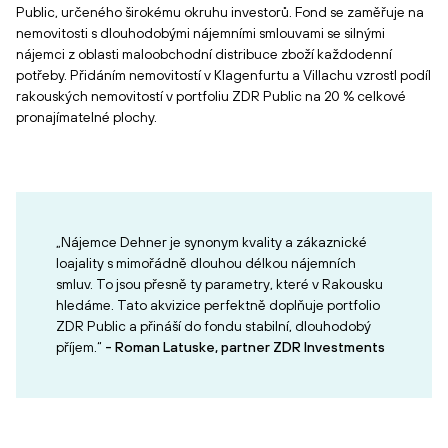
Public, určeného širokému okruhu investorů. Fond se zaměřuje na
nemovitosti s dlouhodobými nájemními smlouvami se silnými
nájemci z oblasti maloobchodní distribuce zboží každodenní
potřeby. Přidáním nemovitostí v Klagenfurtu a Villachu vzrostl podíl
rakouských nemovitostí v portfoliu ZDR Public na 20 % celkové
pronajímatelné plochy.
„Nájemce Dehner je synonym kvality a zákaznické
loajality s mimořádně dlouhou délkou nájemních
smluv. To jsou přesně ty parametry, které v Rakousku
hledáme. Tato akvizice perfektně doplňuje portfolio
ZDR Public a přináší do fondu stabilní, dlouhodobý
příjem.“
- Roman Latuske, partner ZDR Investments