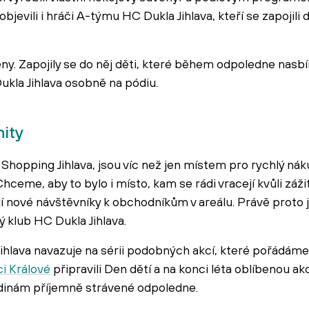
objevili i hráči A-týmu HC Dukla Jihlava, kteří se zapojili
y. Zapojily se do něj děti, které během odpoledne nasbír
Dukla Jihlava osobně na pódiu.
nity
 Shopping Jihlava, jsou víc než jen místem pro rychlý ná
 Chceme, aby to bylo i místo, kam se rádi vracejí kvůli zá
í nové návštěvníky k obchodníkům v areálu. Právě proto
ý klub HC Dukla Jihlava.
ihlava navazuje na sérii podobných akcí, které pořádáme
i Králové
připravili Den dětí a na konci léta oblíbenou ak
inám příjemně strávené odpoledne.