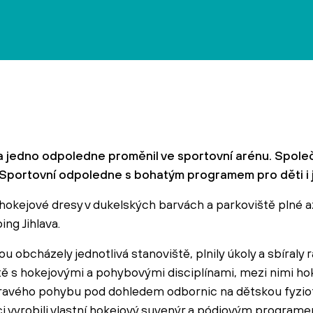
 jedno odpoledne proměnil ve sportovní arénu. Spole
 Sportovní odpoledne s bohatým programem pro děti i j
okejové dresy v dukelských barvách a parkoviště plné a
ng Jihlava.
ou obcházely jednotlivá stanoviště, plnily úkoly a sbíraly 
ště s hokejovými a pohybovými disciplínami, mezi nimi h
dravého pohybu pod dohledem odbornic na dětskou fyziot
šci vyrobili vlastní hokejový suvenýr a pódiovým progra