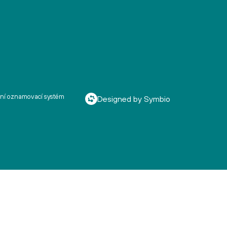
řní oznamovací systém
Designed by Symbio