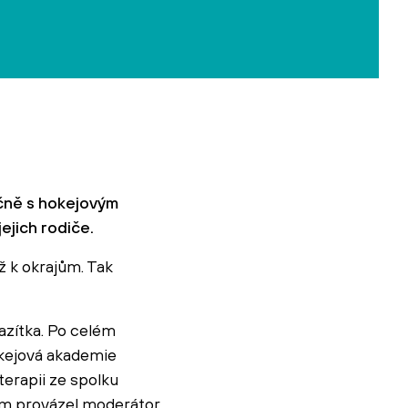
čně s hokejovým
ejich rodiče.
ž k okrajům. Tak
razítka. Po celém
okejová akademie
erapii ze spolku
mem provázel moderátor