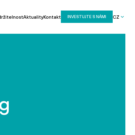
ržitelnost
Aktuality
Kontakt
CZ
INVESTUJTE S NÁMI
ng