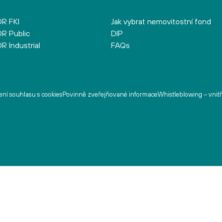
R FKI
Jak vybrat nemovitostní fond
R Public
DIP
R Industrial
FAQs
ní souhlasu s cookies
Povinně zveřejňované informace
Whistleblowing – vnit