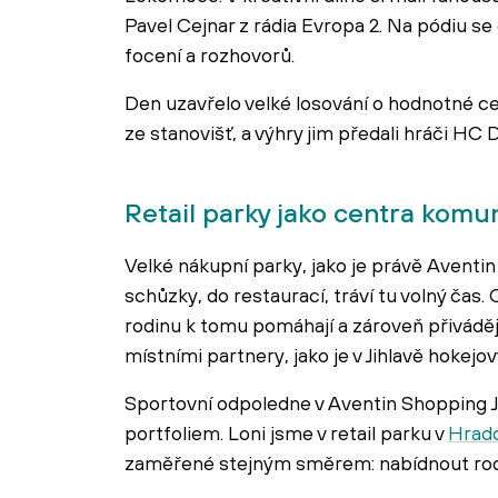
Pavel Cejnar z rádia Evropa 2. Na pódiu se 
focení a rozhovorů.
Den uzavřelo velké losování o hodnotné cen
ze stanovišť, a výhry jim předali hráči HC 
Retail parky jako centra komu
Velké nákupní parky, jako je právě Aventin
schůzky, do restaurací, tráví tu volný čas.
rodinu k tomu pomáhají a zároveň přiváděj
místními partnery, jako je v Jihlavě hokejov
Sportovní odpoledne v Aventin Shopping J
portfoliem. Loni jsme v retail parku v
Hradc
zaměřené stejným směrem: nabídnout rod