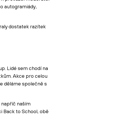
 do autogramiády,
aly dostatek razítek
kup. Lidé sem chodí na
žitkům. Akce pro celou
 je děláme společně s
 napříč naším
ci Back to School, obě