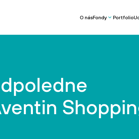
O nás
Fondy
Portfolio
Ud
odpoledne
Aventin Shoppi