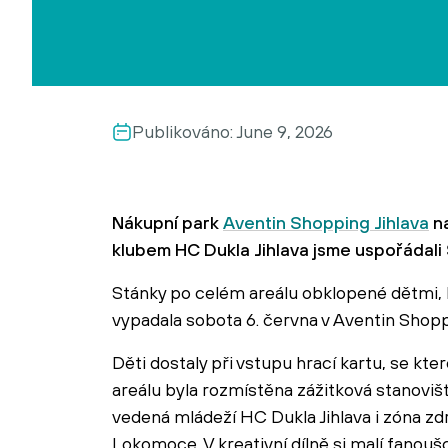
Publikováno:
June 9, 2026
Nákupní park
Aventin Shopping Jihlava
na
klubem HC Dukla Jihlava jsme uspořádali
Stánky po celém areálu obklopené dětmi, h
vypadala sobota 6. června v Aventin Shoppi
Děti dostaly při vstupu hrací kartu, se kter
areálu byla rozmístěna zážitková stanovi
vedená mládeží HC Dukla Jihlava i zóna z
Lokomoce. V kreativní dílně si malí fanou