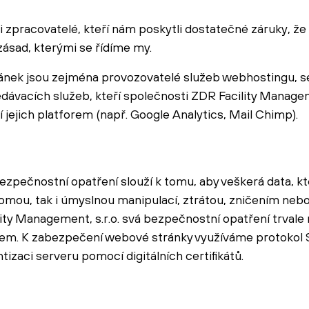
i zpracovatelé, kteří nám poskytli dostatečné záruky, že
zásad, kterými se řídíme my.
ánek jsou zejména provozovatelé služeb webhostingu, 
dávacích služeb, kteří společnosti ZDR Facility Manageme
í jejich platforem (např. Google Analytics, Mail Chimp).
ezpečnostní opatření slouží k tomu, aby veškerá data, k
omou, tak i úmyslnou manipulací, ztrátou, zničením neb
y Management, s.r.o. svá bezpečnostní opatření trvale r
jem. K zabezpečení webové stránky využíváme protokol 
tizaci serveru pomocí digitálních certifikátů.