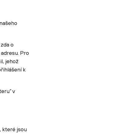
 našeho
 zda o
 adresu. Pro
l, jehož
řihlášení k
eru“ v
 které jsou