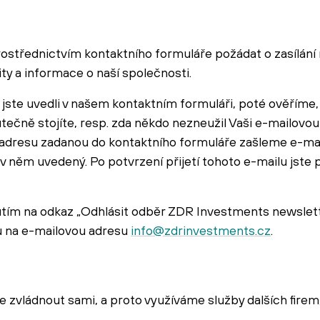
střednictvím kontaktního formuláře požádat o zasílání
ty a informace o naší společnosti.
jste uvedli v našem kontaktním formuláři, poté ověříme,
ečně stojíte, resp. zda někdo nezneužil Vaši e-mailovou
adresu zadanou do kontaktního formuláře zašleme e-mai
v něm uvedený. Po potvrzení přijetí tohoto e-mailu jste p
nutím na odkaz „Odhlásit odběr ZDR Investments newslett
u na e-mailovou adresu
info@zdrinvestments.cz
.
ládnout sami, a proto využíváme služby dalších firem,