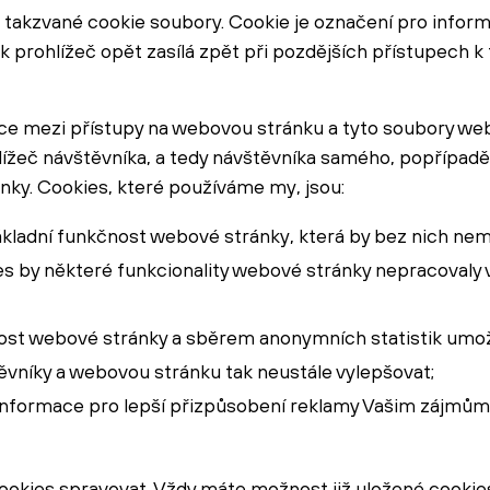
akzvané cookie soubory. Cookie je označení pro inform
ak prohlížeč opět zasílá zpět při pozdějších přístupech 
ce mezi přístupy na webovou stránku a tyto soubory w
hlížeč návštěvníka, a tedy návštěvníka samého, popřípad
ánky. Cookies, které používáme my, jsou:
ákladní funkčnost webové stránky, která by bez nich nem
es by některé funkcionality webové stránky nepracovaly
nost webové stránky a sběrem anonymních statistik umož
ěvníky a webovou stránku tak neustále vylepšovat;
informace pro lepší přizpůsobení reklamy Vašim zájmům,
okies spravovat. Vždy máte možnost již uložené cookie