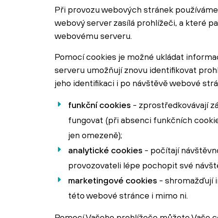
Při provozu webových stránek používáme t
webový server zasílá prohlížeči, a které p
webovému serveru.
Pomocí cookies je možné ukládat informa
serveru umožňují znovu identifikovat pro
jeho identifikaci i po návštěvě webové str
funkční cookies
- zprostředkovávají z
fungovat (při absenci funkčních cooki
jen omezeně);
analytické cookies
- počítají návštěv
provozovateli lépe pochopit své návšt
marketingové cookies
- shromažďují 
této webové stránce i mimo ni.
Pomocí Vašeho prohlížeče můžete Vaše co