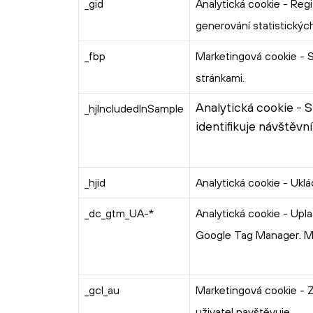
_gid
Analytická cookie - Regi
generování statistickýc
_fbp
Marketingová cookie - S
stránkami.
Analytická cookie - 
_hjIncludedInSample
identifikuje návštěvn
_hjid
Analytická cookie - Uklá
_dc_gtm_UA-*
Analytická cookie - Upl
Google Tag Manager. Má 
_gcl_au
Marketingová cookie - Zj
uživatel navštěvuje.