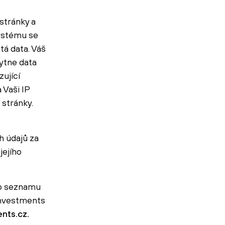
stránky a
systému se
tá data. Váš
ytne data
ující
 Vaši IP
 stránky.
h údajů za
jejího
ho seznamu
Investments
nts.cz.