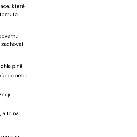
ace, které
k tomuto
ebovému
ě zachovat
ohla plně
 vůbec nebo
ňují
 a to na
s smazat.