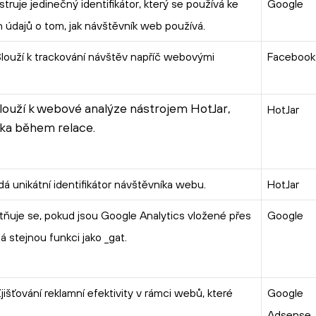
struje jedinečný identifikátor, který se používá ke
Google
h údajů o tom, jak návštěvník web používá.
louží k trackování návštěv napříč webovými
Facebook
Slouží k webové analýze nástrojem HotJar,
HotJar
íka během relace.
dá unikátní identifikátor návštěvníka webu.
HotJar
atňuje se, pokud jsou Google Analytics vložené přes
Google
stejnou funkci jako _gat.
išťování reklamní efektivity v rámci webů, které
Google
Adsense