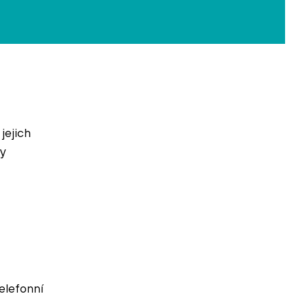
jejich
y
telefonní