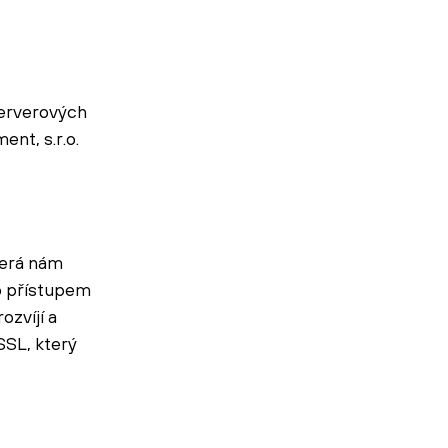
serverových
nt, s.r.o.
terá nám
o přístupem
ozvíjí a
SSL, který