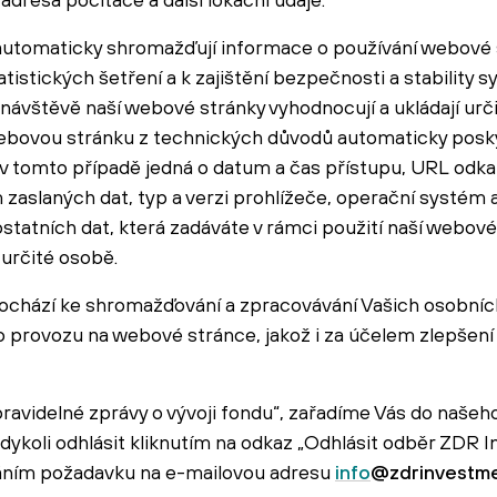
 automaticky shromažďují informace o používání webové 
atistických šetření a k zajištění bezpečnosti a stability 
vštěvě naší webové stránky vyhodnocují a ukládají urči
 webovou stránku z technických důvodů automaticky posk
 tomto případě jedná o datum a čas přístupu, URL odkaz
zaslaných dat, typ a verzi prohlížeče, operační systém a
ostatních dat, která zadáváte v rámci použití naší webové
 určité osobě.
dochází ke shromažďování a zpracovávání Vašich osobníc
o provozu na webové stránce, jakož i za účelem zlepšení 
pravidelné zprávy o vývoji fondu“, zařadíme Vás do naše
dykoli odhlásit kliknutím na odkaz „Odhlásit odběr ZDR 
láním požadavku na e-mailovou adresu
info
@zdrinvestme