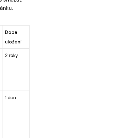
ránku,
Doba
uložení
2 roky
1 den