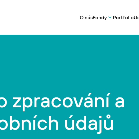
O nás
Fondy
Portfolio
Ud
o zpracování a
obních údajů