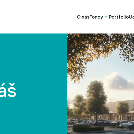
O nás
Fondy
Portfolio
Ud
áš