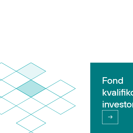
Fond
kvalifi
investo