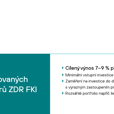
Cílený výnos 7–9 % p.
Minimální vstupní investic
kovaných
Zaměření na investice do 
rů ZDR FKI
s výrazným zastoupením pr
Rozsáhlé portfolio napříč 