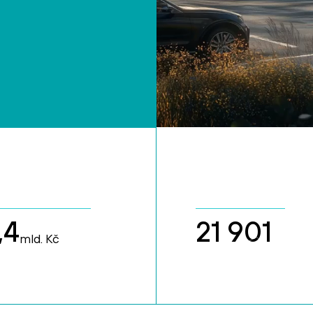
,4
21 901
mld. Kč