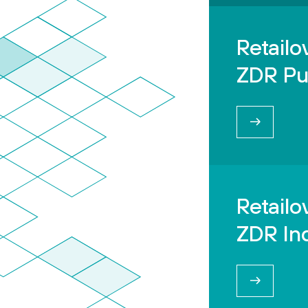
Retailo
ZDR Pu
Retailo
ZDR Ind