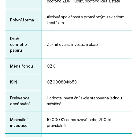
podfond ZDR Public, podfond Real Estate
Akciová společnost s proměnným základním
Právní forma
kapitálem
Druh
cenného
Zaknihovaná investiční akcie
papíru
Měna fondu
CZK
ISIN
CZ0008044658
Frekvence
Hodnota investiční akcie stanovená jednou
oceňování
měsíčně
Minimální
10.000 Kč jednorázově nebo 200 Kč
investice
pravidelně