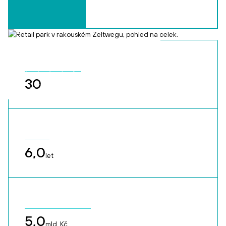
k 30. 6. 2026
30
6,0
let
5,0
mld. Kč