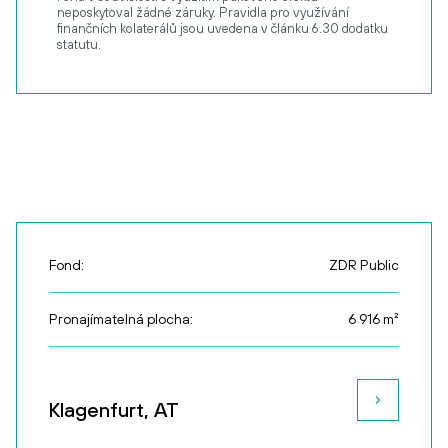
neposkytoval žádné záruky. Pravidla pro využívání
finančních kolaterálů jsou uvedena v článku 6.30 dodatku
statutu.
Fond:
ZDR Public
Pronajímatelná plocha:
6 916
m²
Klagenfurt, AT