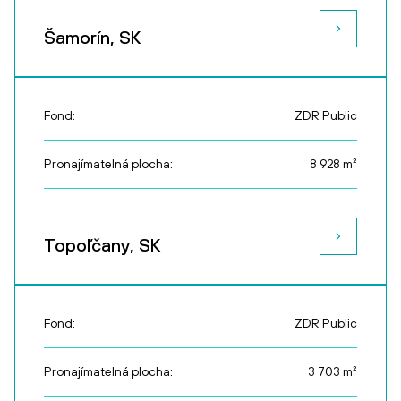
Šamorín, SK
Fond:
ZDR Public
Pronajímatelná plocha:
8 928
m²
Topoľčany, SK
Fond:
ZDR Public
Pronajímatelná plocha:
3 703
m²