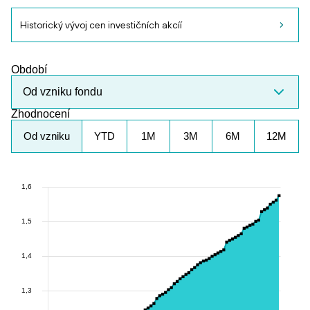
Historický vývoj cen investičních akcíí
Období
Od vzniku fondu
Zhodnocení
Od vzniku
YTD
1M
3M
6M
12M