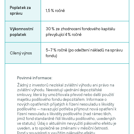
Poplatek za
1,5 % ročně
správu
Výkonnostní
30 % ze zhodnocení fondového kapitálu
poplatek
převyšující 4 % ročně
5–7 % ročně (po odečtení nákladů na správu
Cílený výnos
fondu)
Povinné informace:
Žádný z investorů nezískal zvláštní výhodu ani právo na
zvláštní výhodu. Neexistují ujednání depozitářské
smlouvy, která by umožňovala převod nebo další použití
majetku podílového fondu depozitářem. Informace o
nových opatřeních přijatých k řízení nesouladu s likvidity
podílového — navazující potřeba přijmout nová opatření k
řízení nesouladu s likvidity podílového (nad rámec těch,
jimiž fond standardně řídí likviditu podílového, uvedených
ve statutu). Údaj o aktuálním nevyužití pákového efektu je
uveden, a to společně se změnami v měsíční četnosti.
Fond v souvislosti s využitím pákového efektu