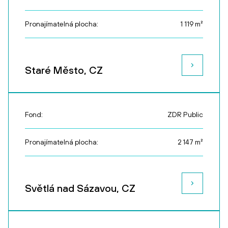
Pronajímatelná plocha:
1 119
m²
Staré Město, CZ
Fond:
ZDR Public
Pronajímatelná plocha:
2 147
m²
Světlá nad Sázavou, CZ