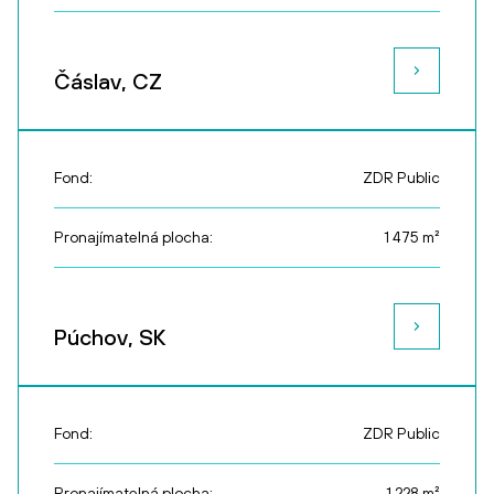
Čáslav, CZ
Fond:
ZDR Public
Pronajímatelná plocha:
1 475
m²
Púchov, SK
Fond:
ZDR Public
Pronajímatelná plocha:
1 228
m²