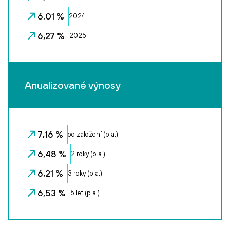
6,01 %
2024
6,27 %
2025
Anualizované výnosy
7,16 %
od založení (p.a.)
6,48 %
2 roky (p.a.)
6,21 %
3 roky (p.a.)
6,53 %
5 let (p.a.)