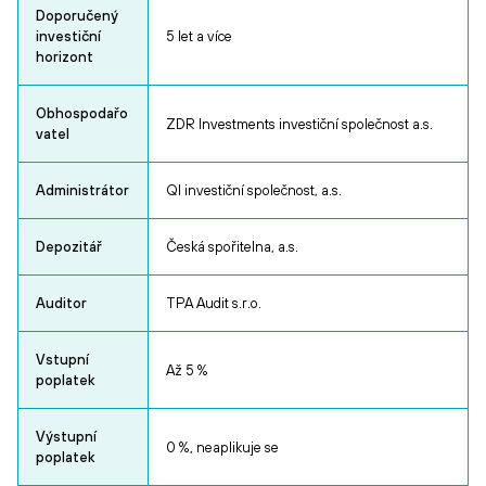
Doporučený
investiční
5 let a více
horizont
Obhospodařo
ZDR Investments investiční společnost a.s.
vatel
Administrátor
QI investiční společnost, a.s.
Depozitář
Česká spořitelna, a.s.
Auditor
TPA Audit s.r.o.
Vstupní
Až 5 %
poplatek
Výstupní
0 %, neaplikuje se
poplatek