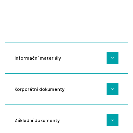
Informační materiály
Korporátní dokumenty
Informační
Základní dokumenty
factsheet
/ červen
Výroční