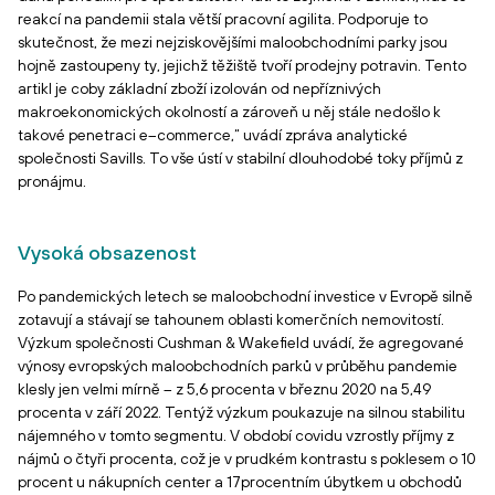
reakcí na pandemii stala větší pracovní agilita. Podporuje to
skutečnost, že mezi nejziskovějšími maloobchodními parky jsou
hojně zastoupeny ty, jejichž těžiště tvoří prodejny potravin. Tento
artikl je coby základní zboží izolován od nepříznivých
makroekonomických okolností a zároveň u něj stále nedošlo k
takové penetraci e–commerce,“ uvádí zpráva analytické
společnosti Savills. To vše ústí v stabilní dlouhodobé toky příjmů z
pronájmu.
Vysoká obsazenost
Po pandemických letech se maloobchodní investice v Evropě silně
zotavují a stávají se tahounem oblasti komerčních nemovitostí.
Výzkum společnosti Cushman & Wakefield uvádí, že agregované
výnosy evropských maloobchodních parků v průběhu pandemie
klesly jen velmi mírně – z 5,6 procenta v březnu 2020 na 5,49
procenta v září 2022. Tentýž výzkum poukazuje na silnou stabilitu
nájemného v tomto segmentu. V období covidu vzrostly příjmy z
nájmů o čtyři procenta, což je v prudkém kontrastu s poklesem o 10
procent u nákupních center a 17procentním úbytkem u obchodů