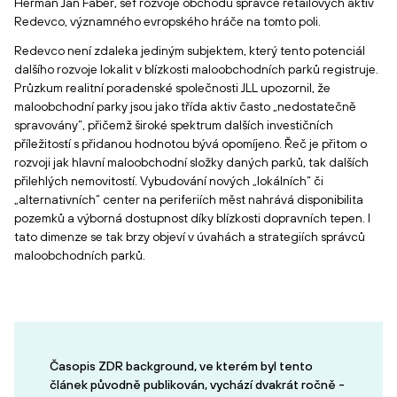
Herman Jan Faber, šéf rozvoje obchodu správce retailových aktiv
Redevco, významného evropského hráče na tomto poli.
Redevco není zdaleka jediným subjektem, který tento potenciál
dalšího rozvoje lokalit v blízkosti maloobchodních parků registruje.
Průzkum realitní poradenské společnosti JLL upozornil, že
maloobchodní parky jsou jako třída aktiv často „nedostatečně
spravovány“, přičemž široké spektrum dalších investičních
příležitostí s přidanou hodnotou bývá opomíjeno. Řeč je přitom o
rozvoji jak hlavní maloobchodní složky daných parků, tak dalších
přilehlých nemovitostí. Vybudování nových „lokálních“ či
„alternativních“ center na periferiích měst nahrává disponibilita
pozemků a výborná dostupnost díky blízkosti dopravních tepen. I
tato dimenze se tak brzy objeví v úvahách a strategiích správců
maloobchodních parků.
Časopis ZDR background, ve kterém byl tento
článek původně publikován, vychází dvakrát ročně -