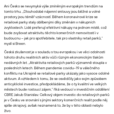
Ani Česko se nevymyká výše zmíněným evropským trendům na
tomto trhu. „Dlouhodobé nájemní smlouvy jsou běžné a volné
prostory jsou téměř vzácností. Během koronavirové krize se
retailové parky staly oblíbenými díky změnám v nákupních
zvyklostech. Lidé preferují efektivní nákupy na jednom místě, což
bude zvyšovat atraktivitu těchto komerčních nemovitostí i v
budoucnu – jak pro spotřebitele, tak pro vlastníky retail parků,“
myslí si Breen.
Česká zkušenost je v souladu s tou evropskou i ve věci odolnosti
tohoto druhu realitních aktiv vůči různým ekonomickým tlakům
nedávných let. „Atraktivita retailových parků významně stoupla v
posledních letech. Během pandemie covidu–19 a válečného
konfliktu na Ukrajině se retailové parky ukázaly jako vysoce odolné
aktivum. A vzhledem k tomu, že se osvědčily jako svým způsobem
anticyklické investice, předpokládáme, že o ty kvalitní ve velkých
městech bude rostoucí zájem,“ říká vedoucí v investičním oddělení
CBRE Jakub Stanislav. Celkový objem investic do retailových parků
je v Česku ve srovnání s jinými sektory komerčních realit podle něj
spíše okrajový, avšak neznamená to, že by v této oblasti nebylo
živo.