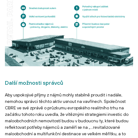
Další možnosti správců
Aby uspokojivé příjmy z nájmů mohly stabilně proudit i nadále,
nemohou správci těchto aktiv usnout na vavřínech. Společnost
CBRE ve své zprávě o průzkumu evropského realitního trhu na
začátku tohoto roku uvedla, že vítěznými strategiemi investic do
maloobchodních nemovitostí budou v budoucnu ty, které budou
reflektovat potřeby nájemců a zaměří se na „...revitalizované
maloobchodní a multifunkční destinace ve velkém měřítku, a to