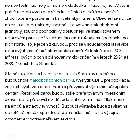
nemovitostmi udržely primárně v důsledku inflace nájmů. „Ovšem
právě u retailových a také industriálních parků šlo o největší
zhodnocení v porovnání s kancelářským trhem. Obecně lze říci, že
nájem a ostatní náklady spojené s provozem maloobchodní
jednotky jsou pro obchodníky dostupnější ve stabilizovaném
retailovém parku než v nákupním centru. A nájemní poptávka po
nich roste. I to je jeden z důvodů, proč se v současnosti staví více
retailových parků než obchodních domů. Aktuálně jde o 200 tisíc
m² retailových ploch s plánovaným dokončením v letech 2024 až
2025,“ konstatuje Stanislav.
Stejně jako Kamila Breen se ani Jakub Stanislav neobává o
budoucnost
maloobchodních parků
. Analytik CBRE předpokládá,
že jejich výstavba bude i nadále převyšovat výstavbu nákupních
center. „Retailové parky budou stále preferovaným investičním
aktivem, a to především z důvodu stability, minimální fluktuace
nájemců a atraktivity výnosů. Budoucí výstavba bude záviset na
ochotě nájemců expandovat do menších měst a na vývoji e–
commerce v potravinářském sektoru.“