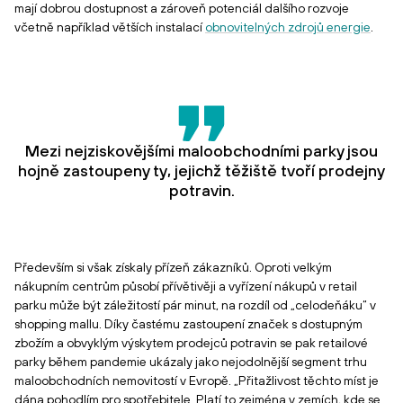
mají dobrou dostupnost a zároveň potenciál dalšího rozvoje
včetně například větších instalací
obnovitelných zdrojů energie
.
Mezi nejziskovějšími maloobchodními parky jsou
hojně zastoupeny ty, jejichž těžiště tvoří prodejny
potravin.
Především si však získaly přízeň zákazníků. Oproti velkým
nákupním centrům působí přívětivěji a vyřízení nákupů v retail
parku může být záležitostí pár minut, na rozdíl od „celodeňáku“ v
shopping mallu. Díky častému zastoupení značek s dostupným
zbožím a obvyklým výskytem prodejců potravin se pak retailové
parky během pandemie ukázaly jako nejodolnější segment trhu
maloobchodních nemovitostí v Evropě. „Přitažlivost těchto míst je
dána pohodlím pro spotřebitele. Platí to zejména v zemích, kde se