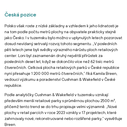
Česká pozice
Polsko však roste z nízké základny a vzhledem k jeho lidnatosti je
na tom podle počtu metrů plochy na obyvatele prakticky stejně
jako Česko. I v tuzemsku bylo možno v uplynulých letech pozorovat
dosud nevídaný setrvalý rozvoj tohoto segmentu. „V posledních
pěti letech jsme byli svědky výrazného nárůstu ploch retailových
center. Loni byl zaznamenán druhý největší přírůstek za
posledních deset let, když se dokončilo více než 62 tisíc metrů
čtverečních. Celková plocha retailových parků v České republice
nyní přesahuje 1 200 000 metrů čtverečních,“ říká Kamila Breen,
vedoucí výzkumu a poradenství Cushman & Wakefield v České
republice.
Podle analytičky Cushman & Wakefield v tuzemsku vznikají
především menší retailové parky s průměrnou plochou 2500 m²,
přičemž tento trend se do trhu propisuje velmi významně. „Nové
plochy v retail parcích v roce 2023 vznikly v 17 projektech, které
zahrnovaly nové, rekonstruované nebo rozšířené parky,“ vysvětluje
Breen.