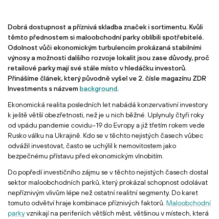
Dobrá dostupnost a příznivá skladba značek i sortimentu. Kvůli
těmto přednostem si maloobchodní parky oblíbili spotřebitelé.
Odolnost vůči ekonomickým turbulencím prokázaná stabilními
výnosy a možnosti dalšího rozvoje lokalit jsou zase důvody, proč
retailové parky mají své stále místo v hledáčku investorů.
Přinášíme článek, který původně vyšel ve 2. čísle magazínu ZDR
Investments s názvem
background
.
Ekonomická realita posledních let nabádá konzervativní investory
k ještě větší obezřetnosti, než je u nich běžné. Uplynuly čtyři roky
od vpádu pandemie covidu–19 do Evropy a již třetím rokem vede
Rusko válku na Ukrajině. Kdo se v těchto nejistých časech vůbec
odvážil investovat, často se uchýlil k nemovitostem jako
bezpečnému přístavu před ekonomickým vlnobitím.
Do popředí investičního zájmu se v těchto nejistých časech dostal
sektor maloobchodních parků, který prokázal schopnost odolávat
nepříznivým vlivům lépe než ostatní realitní segmenty. Do karet
tomuto odvětví hraje kombinace příznivých faktorů.
Maloobchodní
parky
vznikají na periferiích větších měst, většinou v místech, která