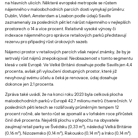
na hlavních ulicích. Některé evropské metropole se růstem
nájemného v maloobchodních parcích dosti vymykají průměru:
Dublin, Vídeň, Amsterdam a Lisabon podle údajů Savills
zaznamenaly za posledních pět let nárůst nájemného v nejlepších
prostorech o 14 a více procent. Relativně vysoké výnosy či
indexace nájemného pro správce retailových parků představují
rezervu pro případný růst úrokových sazeb.
Nájemci prostor v retailových parcích však nejeví známky, že by je
setrvalý růst nájmů znepokojoval. Neobsazenost v tomto segmentu
klesá v celé Evropě. Ve Velké Británii dosahuje podle Savills jen 4,4
procenta, avšak při vyloučení dostupných prostor, které již
nevyhovují svému účelu a čeká je renovace, údaj dosahuje
dokonce jen 2,1 procenta.
Zpráva také uvádí, že na konci roku 2023 byla celková plocha
maloobchodních parků v Evropě 42,7 milionu metrů čtverečních. V
posledních pěti letech se rozšiřovaly průměrným tempem 12
procent ročně, ale tento růst se zpomalil a v loňském roce přírůstek
činil dvě procenta. Největší plochu v přepočtu na obyvatele
zaujímají retail parky ve Švédsku (0,33 m²), následují Velká Británie
(0,16 m²), Nizozemsko (0,14 m²), Rakousko (0,14 m²) a Irsko (0,14 m²).