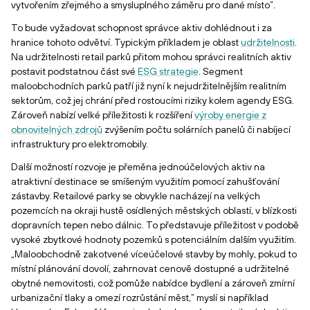
vytvořením zřejmého a smysluplného záměru pro dané místo“.
To bude vyžadovat schopnost správce aktiv dohlédnout i za
hranice tohoto odvětví. Typickým příkladem je oblast
udržitelnosti
.
Na udržitelnosti retail parků přitom mohou správci realitních aktiv
postavit podstatnou část své
ESG strategie
. Segment
maloobchodních parků patří již nyní k nejudržitelnějším realitním
sektorům, což jej chrání před rostoucími riziky kolem agendy ESG.
Zároveň nabízí velké příležitosti k rozšíření
výroby energie z
obnovitelných zdrojů
zvýšením počtu solárních panelů či nabíjecí
infrastruktury pro elektromobily.
Další možností rozvoje je přeměna jednoúčelových aktiv na
atraktivní destinace se smíšeným využitím pomocí zahušťování
zástavby. Retailové parky se obvykle nacházejí na velkých
pozemcích na okraji hustě osídlených městských oblastí, v blízkosti
dopravních tepen nebo dálnic. To představuje příležitost v podobě
vysoké zbytkové hodnoty pozemků s potenciálním dalším využitím.
„Maloobchodně zakotvené víceúčelové stavby by mohly, pokud to
místní plánování dovolí, zahrnovat cenově dostupné a udržitelné
obytné nemovitosti, což pomůže nabídce bydlení a zároveň zmírní
urbanizační tlaky a omezí rozrůstání měst,“ myslí si například