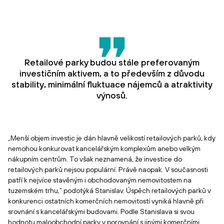
Retailové parky budou stále preferovaným
investičním aktivem, a to především z důvodu
stability, minimální fluktuace nájemců a atraktivity
výnosů.
„Menší objem investic je dán hlavně velikostí retailových parků, kdy
nemohou konkurovat kancelářským komplexům anebo velkým
nákupním centrům. To však neznamená, že investice do
retailových parků nejsou populární. Právě naopak. V současnosti
patří k nejvíce stavěným i obchodovaným nemovitostem na
tuzemském trhu,“ podotýká Stanislav. Úspěch retailových parků v
konkurenci ostatních komerčních nemovitostí vyniká hlavně při
srovnání s kancelářskými budovami. Podle Stanislava si svou
hodnotu maloobchodní parky v porovnání s jinými komerčními