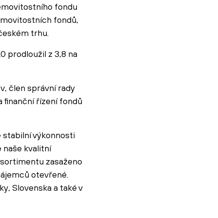
emovitostního fondu
emovitostních fondů,
 českém trhu.
0 prodloužil z 3,8 na
, člen správní rady
finanční řízení fondů
stabilní výkonnosti
 naše kvalitní
a sortimentu zasaženo
nájemců otevřené.
ky, Slovenska a také v