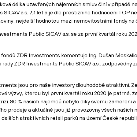
ková délka uzavřených nájemních smluv činí v případě n
s SICAV a.s.
7,1 let
a je dle prestižního hodnocení TOP n
noviny, nejdelší hodnotou mezi nemovitostními fondy na
vestments Public SICAV a.s. se za první kvartál roku 202
h fondů ZDR Investments komentuje Ing. Dušan Moskaliev
 rady ZDR Investments Public SICAV a.s., zodpovědný za 
ents jsou pro naše investory dlouhodobě atraktivní. Ze 
 výzvy, kterou byl první kvartál roku 2020 je patrné, že
i krizi. 80 % našich nájemců nebylo díky svému zaměření 
o prodeje a aktuálně jsou již provozovny všech našich 
c dalších atraktivních retail parků na území České republi