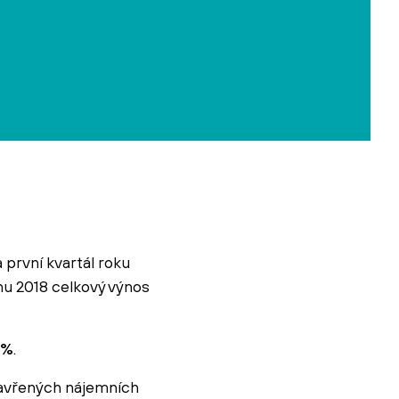
 první kvartál roku
dnu 2018 celkový výnos
 %
.
zavřených nájemních