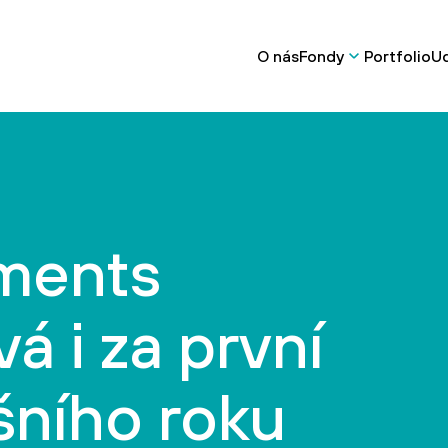
O nás
Fondy
Portfolio
Ud
ments
 i za první
ošního roku