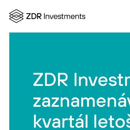
ZDR Invest
zaznamenává
kvartál let