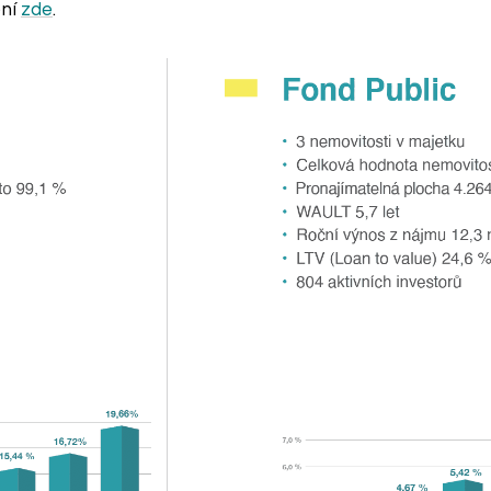
ení
zde
.