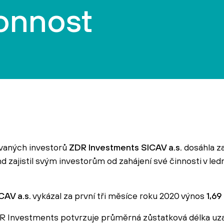
konnost
ovaných investorů
ZDR Investments SICAV a.s.
dosáhla za
nd zajistil svým investorům od zahájení své činnosti v le
CAV a.s.
vykázal za první tři měsíce roku 2020 výnos
1,69
ZDR Investments potvrzuje průměrná zůstatková délka u