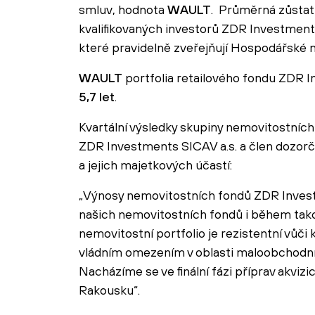
smluv, hodnota
WAULT
. Průměrná zůstat
kvalifikovaných investorů ZDR Investment
které pravidelně zveřejňují Hospodářské 
WAULT
portfolia retailového fondu ZDR In
5,7 let
.
Kvartální výsledky skupiny nemovitostníc
ZDR Investments SICAV a.s. a člen dozorčí
a jejich majetkových účastí:
„Výnosy nemovitostních fondů ZDR Investm
našich nemovitostních fondů i během takové
nemovitostní portfolio je rezistentní vůč
vládním omezením v oblasti maloobchodníh
Nacházíme se ve finální fázi příprav akvizi
Rakousku“.