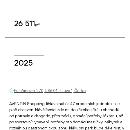
26 511
m²
2025
Pelhřimovská 70, 586 01 Jihlava 1, Česko
AVENTIN Shopping Jihlava nabízí 47 prodejních jednotek a je
plně obsazen. Návštěvníci zde najdou širokou škálu obchodů –
od potravin a drogerie, přes módu, domácí potřeby, lékárnu, až
po sportovní vybavení, potřeby pro domácí mazlíčky, nábytek a
rozsáhlou gastronomickou zónu. Nákupní park bude dále růst, v