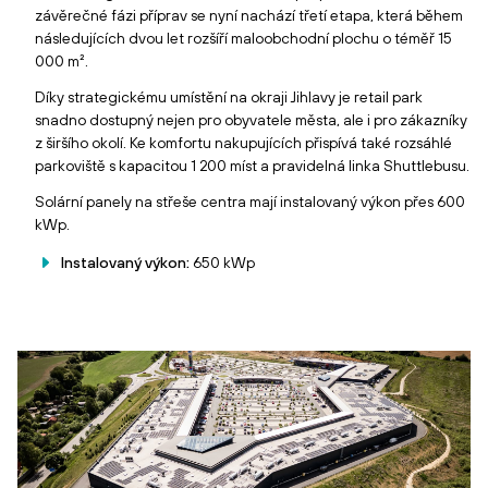
závěrečné fázi příprav se nyní nachází třetí etapa, která během
následujících dvou let rozšíří maloobchodní plochu o téměř 15
000 m².
Díky strategickému umístění na okraji Jihlavy je retail park
snadno dostupný nejen pro obyvatele města, ale i pro zákazníky
z širšího okolí. Ke komfortu nakupujících přispívá také rozsáhlé
parkoviště s kapacitou 1 200 míst a pravidelná linka Shuttlebusu.
Solární panely na střeše centra mají instalovaný výkon přes 600
kWp.
Instalovaný výkon:
650 kWp