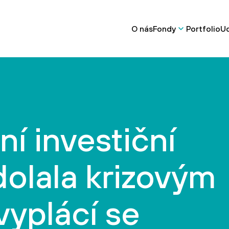
O nás
Fondy
Portfolio
Ud
ní investiční
dolala krizovým
yplácí se