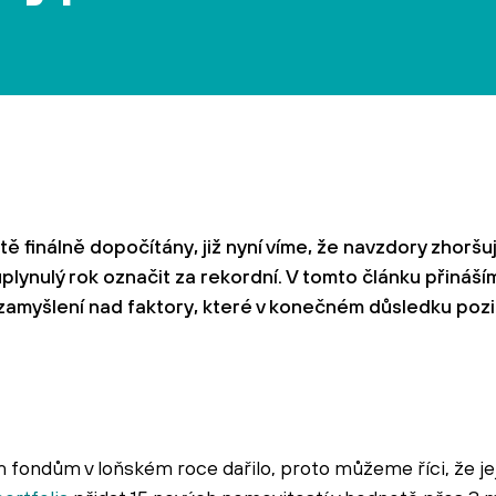
ě finálně dopočítány, již nyní víme, že navzdory zhoršuj
ynulý rok označit za rekordní. V tomto článku přináší
amyšlení nad faktory, které v konečném důsledku poziti
im fondům v loňském roce dařilo, proto můžeme říci, že j