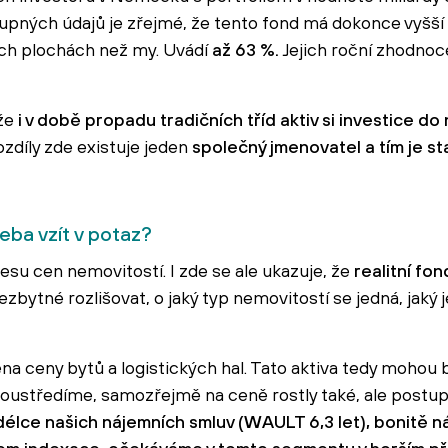
upných údajů je zřejmé, že tento fond má dokonce vyšší
ch plochách než my. Uvádí
až 63 %.
Jejich roční zhodnoc
 že
i v době propadu tradičních tříd aktiv si investice d
zdíly zde existuje jeden
společný jmenovatel a tím je sta
eba vzít v potaz?
lesu cen nemovitostí. I zde se ale ukazuje, že
realitní fo
ezbytné rozlišovat, o jaký typ nemovitostí se jedná, jaký je
a ceny bytů a logistických hal. Tato aktiva tedy mohou b
 soustředíme, samozřejmě na ceně rostly také, ale post
élce našich nájemních smluv (WAULT 6,3 let), bonitě n