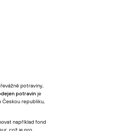
převážně potraviny,
odejen potravin
je
mo Českou republiku,
ovat například fond
ur, což je pro