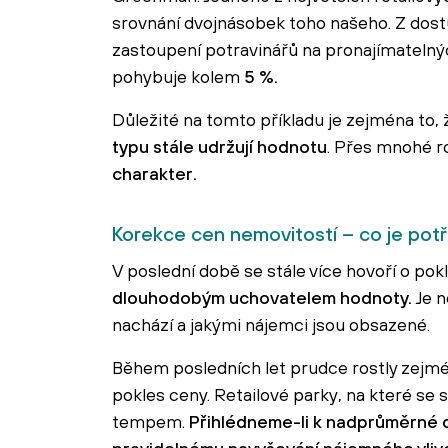
srovnání dvojnásobek toho našeho. Z dost
zastoupení potravinářů na pronajímatelný
pohybuje kolem
5 %.
Důležité na tomto příkladu je zejména to,
typu stále udržují hodnotu
. Přes mnohé ro
charakter.
Korekce cen nemovitostí – co je potř
V poslední době se stále více hovoří o pok
dlouhodobým uchovatelem hodnoty.
Je n
nachází a jakými nájemci jsou obsazené.
Během posledních let prudce rostly zejmén
pokles ceny. Retailové parky, na které se
tempem.
Přihlédneme-li k nadprůměrné d