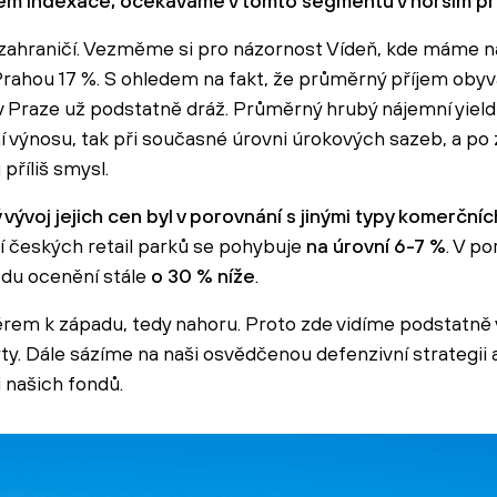
em indexace, očekáváme v tomto segmentu v horším př
ahraničí. Vezměme si pro názornost Vídeň, kde máme na
 Prahou 17 %. S ohledem na fakt, že průměrný příjem obyv
v Praze už podstatně dráž. Průměrný hrubý nájemní yield
í výnosu, tak při současné úrovni úrokových sazeb, a po
 příliš smysl.
 vývoj jejich cen byl v porovnání s jinými typy komerční
í českých retail parků se pohybuje
na úrovní 6-7 %
. V p
edu ocenění stále
o 30 % níže
.
m k západu, tedy nahoru. Proto zde vidíme podstatně vy
y. Dále sázíme na naši osvědčenou defenzivní strategii a
i našich fondů.