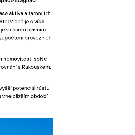
ípadě stagnaci.
še aktiva a tamní trh
atel Vídně je
o více
 je v našem hlavním
 započtení provozních
ch nemovitostí spíše
orovnání s Rakouskem,
šší potenciál růstu,
 v nejbližším období