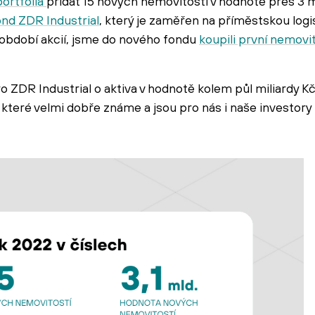
portfolia
přidat 15 nových nemovitostí v hodnotě přes 3 mil
ond ZDR Industrial
, který je zaměřen na příměstskou logis
í období akcií, jsme do nového fondu
koupili první nemovi
ro ZDR Industrial o aktiva v hodnotě kolem půl miliardy K
, které velmi dobře známe a jsou pro nás i naše investory