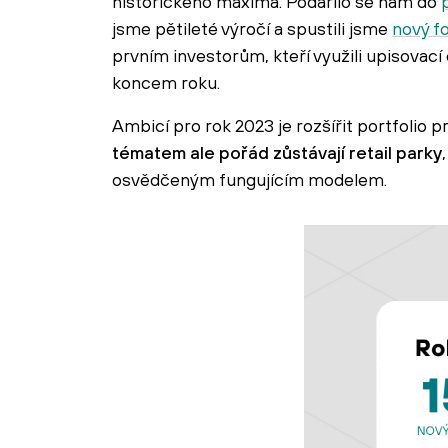
historického maxima. Podařilo se nám do
jsme pětileté výročí a spustili jsme
nový f
prvním investorům, kteří využili upisovac
koncem roku.
Ambicí pro rok 2023 je rozšířit portfolio p
tématem ale pořád zůstávají retail parky
osvědčeným fungujícím modelem.