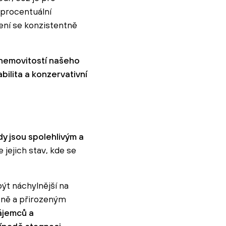
 procentuální
ení se konzistentně
o nemovitostí našeho
bilita a konzervativní
ndy jsou spolehlivým a
 jejich stav, kde se
ýt náchylnější na
upně a přirozeným
ájemců a