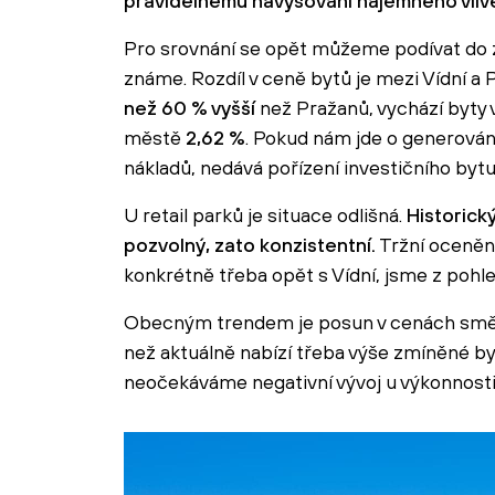
pravidelnému navyšování nájemného vliv
Pro srovnání se opět můžeme podívat do z
známe. Rozdíl v ceně bytů je mezi Vídní a
než 60 % vyšší
než Pražanů, vychází byty 
městě
2,62 %
. Pokud nám jde o generován
nákladů, nedává pořízení investičního bytu
U retail parků je situace odlišná.
Historický
pozvolný, zato konzistentní.
Tržní oceněn
konkrétně třeba opět s Vídní, jsme z pohl
Obecným trendem je posun v cenách směre
než aktuálně nabízí třeba výše zmíněné byt
neočekáváme negativní vývoj u výkonnost