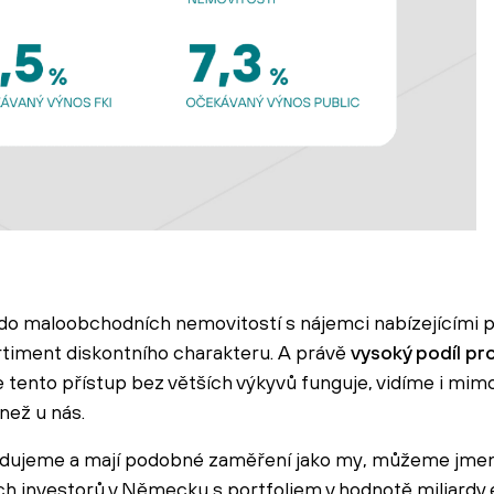
 do maloobchodních nemovitostí s nájemci nabízejícími 
ortiment diskontního charakteru. A právě
vysoký podíl pr
že tento přístup bez větších výkyvů funguje, vidíme i mi
 než u nás.
sledujeme a mají podobné zaměření jako my, můžeme jmen
h investorů v Německu s portfoliem v hodnotě miliardy e