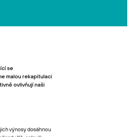
ící se
me malou rekapitulaci
vně ovlivňují naši
ejich výnosy dosáhnou