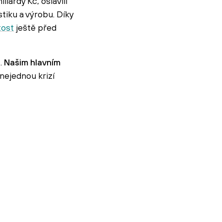
iardy Kč, oslavili
tiku a výrobu. Díky
tost
ještě před
č.
Našim hlavním
 nejednou krizí