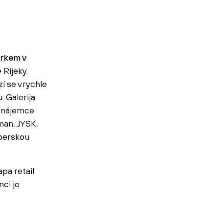
arkem v
 Rijeky.
 se v rychle
. Galerija
ý nájemce
man, JYSK,
operskou
pa retail
mci je