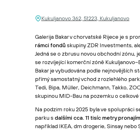
Kukuljanovo 362, 51223, Kukuljanovo
Galerija Bakar v chorvatské Rijece je s p
rámci fondů
skupiny ZDR Investments, ale 
Jedná se o zbrusu novou obchodní zónu, je
se rozvíjející komerční zóně Kukuljanovo–B
Bakar je vybudována podle nejnovějších s
přímý samostatný vchod z rozlehlého park
Tedi, Bipa, Müller, Deichmann, Takko, ZO
skupinou MID-Bau na pozemku o celkové ve
Na podzim roku 2025 byla ve spolupráci s
parku s
dalšími cca. 11 tisíc metry pronaj
například IKEA, dm drogerie, Sinsay nebo S