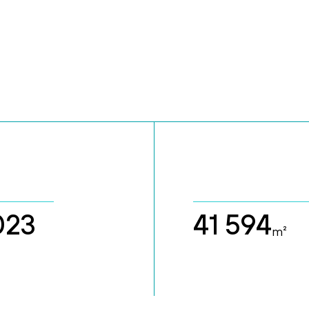
023
41 594
m²