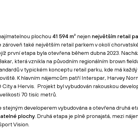
ronajímatelnou plochou
41 594 m²
nejen
největším retail p
zároveň také největším retail parkem v okolí chorvatské
jíž první etapa byla otevřena během dubna 2023. Nachází
akar, která vznikla na původním regionálním brown fieldu
tandardů v typickém konceptu retail parku, kde má každ
oviště. K hlavním nájemcům patří Interspar, Harvey Nor
O City a Hervis. Projekt byl vybudován rakouskou devel
likosti 70 tisíc metrů.
e stejným developerem vybudována a otevřena druhá eta
ímatelné plochy
. Druhá etapa je plně pronajatá, mezi náje
port Vision.