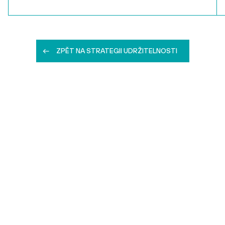
ZPĚT NA STRATEGII UDRŽITELNOSTI