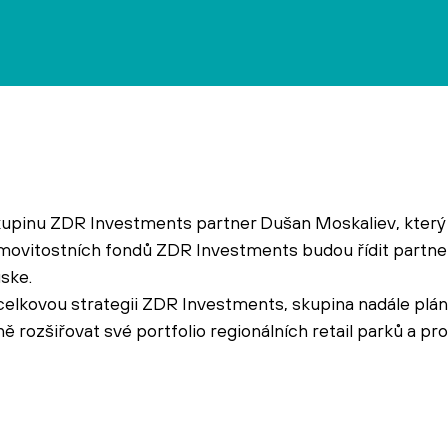
 skupinu ZDR Investments partner Dušan Moskaliev, kter
emovitostních fondů ZDR Investments budou řídit partne
ske.
celkovou strategii ZDR Investments, skupina nadále plá
ě rozšiřovat své portfolio regionálních retail parků a pr