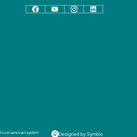
řní oznamovací systém
Designed by Symbio