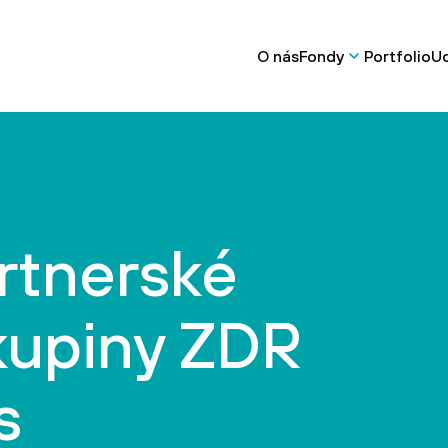
O nás
Fondy
Portfolio
Ud
rtnerské
kupiny ZDR
s