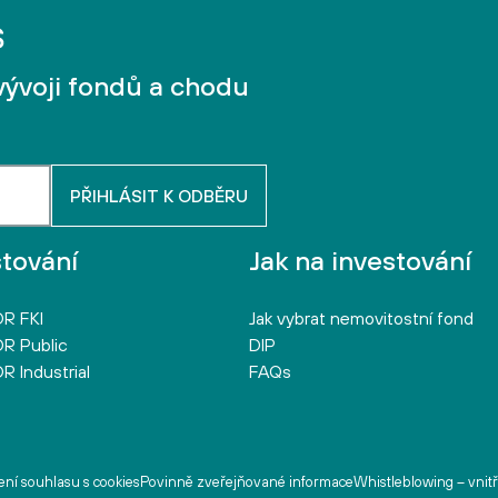
vývoji fondů a chodu
stování
Jak na investování
R FKI
Jak vybrat nemovitostní fond
R Public
DIP
R Industrial
FAQs
ní souhlasu s cookies
Povinně zveřejňované informace
Whistleblowing – vnit