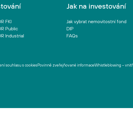
stování
Jak na investování
R FKI
Jak vybrat nemovitostní fond
R Public
DIP
R Industrial
FAQs
ní souhlasu s cookies
Povinně zveřejňované informace
Whistleblowing – vnit