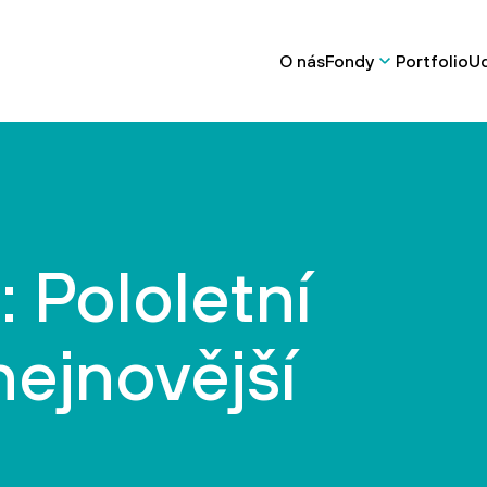
O nás
Fondy
Portfolio
Ud
: Pololetní
nejnovější