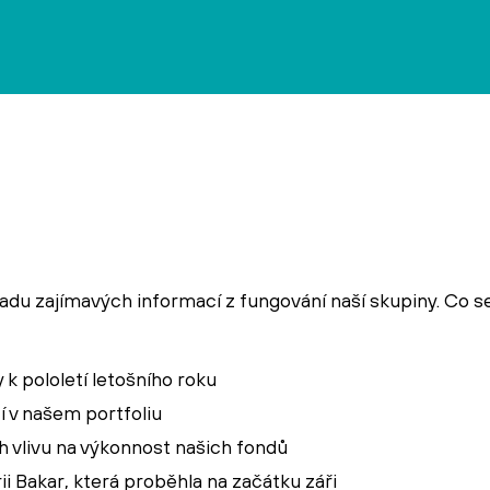
řadu zajímavých informací z fungování naší skupiny. Co s
k pololetí letošního roku
í v našem portfoliu
ch vlivu na výkonnost našich fondů
ii Bakar, která proběhla na začátku záři