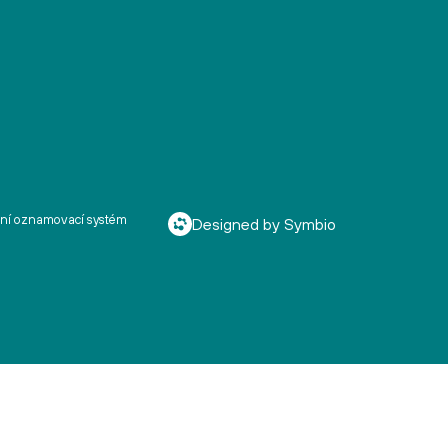
řní oznamovací systém
Designed by Symbio