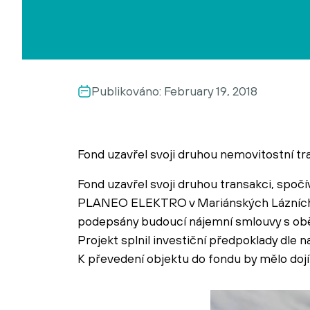
Publikováno:
February 19, 2018
Fond uzavřel svoji druhou nemovitostní tr
Fond uzavřel svoji druhou transakci, spoč
PLANEO ELEKTRO v Mariánských Lázních. 
podepsány budoucí nájemní smlouvy s oběm
Projekt splnil investiční předpoklady dle n
K převedení objektu do fondu by mělo doj