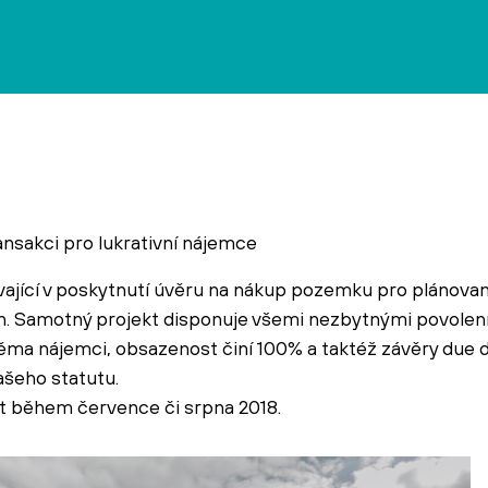
ansakci pro lukrativní nájemce
ívající v poskytnutí úvěru na nákup pozemku pro plánovan
Samotný projekt disponuje všemi nezbytnými povolením
a nájemci, obsazenost činí 100% a taktéž závěry due dil
ašeho statutu.
ít během července či srpna 2018.