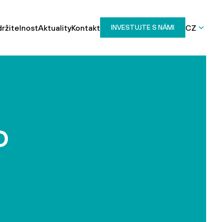
ržitelnost
Aktuality
Kontakt
CZ
INVESTUJTE S NÁMI
o