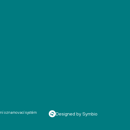
řní oznamovací systém
Designed by Symbio