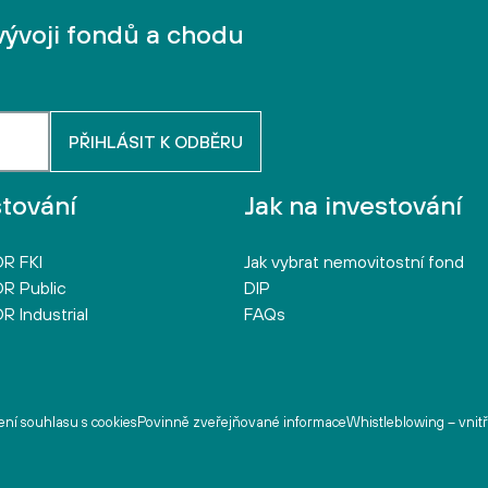
vývoji fondů a chodu
stování
Jak na investování
R FKI
Jak vybrat nemovitostní fond
R Public
DIP
R Industrial
FAQs
ní souhlasu s cookies
Povinně zveřejňované informace
Whistleblowing – vnit