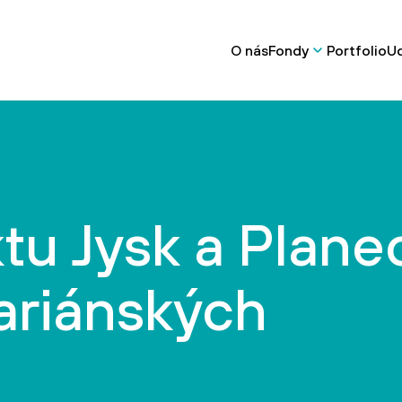
O nás
Fondy
Portfolio
Ud
ktu Jysk a Plane
ariánských