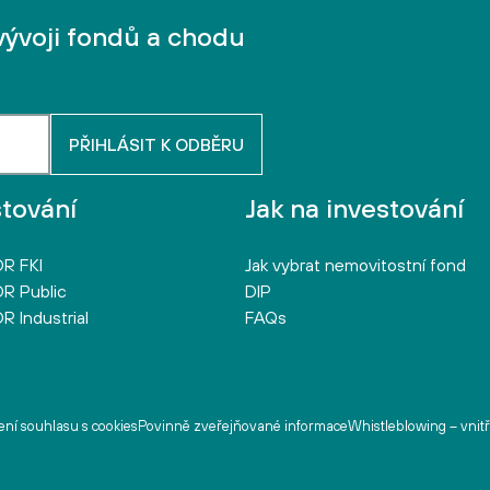
vývoji fondů a chodu
stování
Jak na investování
R FKI
Jak vybrat nemovitostní fond
R Public
DIP
R Industrial
FAQs
ní souhlasu s cookies
Povinně zveřejňované informace
Whistleblowing – vnit