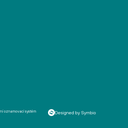
řní oznamovací systém
Designed by Symbio