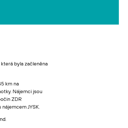
 která byla začleněna
45 km na
otky. Nájemci jsou
 počin ZDR
 s nájemcem JYSK.
nd.