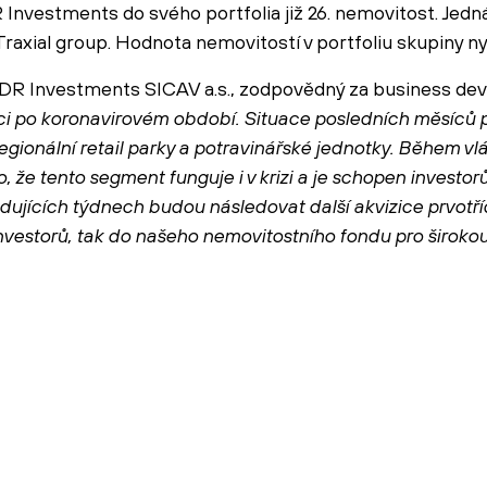
 Investments do svého portfolia již 26. nemovitost. Jedná
axial group. Hodnota nemovitostí v portfoliu skupiny nyní
DR Investments SICAV a.s., zodpovědný za business deve
zici po koronavirovém období. Situace posledních měsíců 
regionální retail parky a potravinářské jednotky. Během vl
, že tento segment funguje i v krizi a je schopen investo
edujících týdnech budou následovat další akvizice prvotří
investorů, tak do našeho nemovitostního fondu pro široko