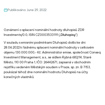
Publikováno:
June 29, 2022
Oznámení o splacení nominální hodnoty dluhopisů ZDR
Investments/0.0, ISIN CZ0003533119 („
Dluhopisy
“)
V souladu s emisními podmínkami Dluhopisů došlo ke dni
28.06.2022 k řádnému splacení nominální hodnoty v celkovém
objemu 130.000.000,- Kč. Administrátor emise, společnost Conseq
Investment Management, a.s., se sídlem Rybná 682/14, Staré
Město, 110 00 Praha 1, IČO: 26442671, zapsaná v obchodním
rejstříku vedeném Městským soudem v Praze, sp. zn. B 7153,
poukázal téhož dne nominální hodnotu Dluhopisů na účty
konečných vlastníků.