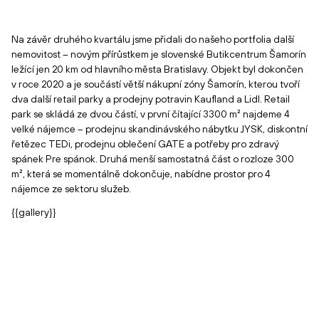
Na závěr druhého kvartálu jsme přidali do našeho portfolia další
nemovitost – novým přírůstkem je slovenské Butikcentrum Šamorín
ležící jen 20 km od hlavního města Bratislavy. Objekt byl dokončen
v roce 2020 a je součástí větší nákupní zóny Šamorín, kterou tvoří
dva další retail parky a prodejny potravin Kaufland a Lidl. Retail
park se skládá ze dvou částí, v první čítající 3300 m² najdeme 4
velké nájemce – prodejnu skandinávského nábytku JYSK, diskontní
řetězec TEDi, prodejnu oblečení GATE a potřeby pro zdravý
spánek Pre spánok. Druhá menší samostatná část o rozloze 300
m², která se momentálně dokončuje, nabídne prostor pro 4
nájemce ze sektoru služeb.
{{gallery}}