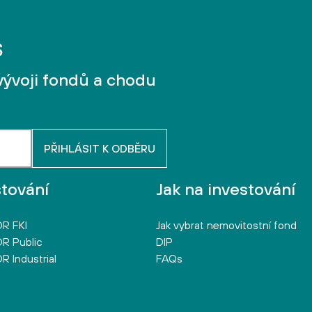
vývoji fondů a chodu
stování
Jak na investování
R FKI
Jak vybrat nemovitostní fond
R Public
DIP
R Industrial
FAQs