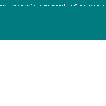
ní souhlasu s cookies
Povinně zveřejňované informace
Whistleblowing – vnit