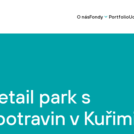
O nás
Fondy
Portfolio
Ud
tail park s
otravin v Kuřim