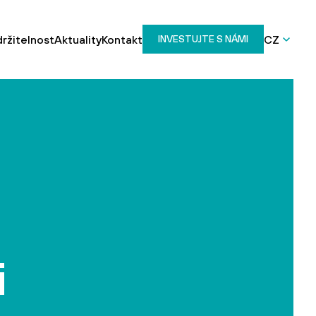
ržitelnost
Aktuality
Kontakt
CZ
INVESTUJTE S NÁMI
i