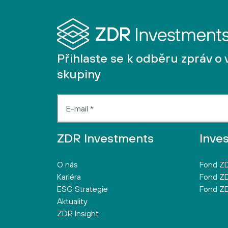
Přihlaste se k odběru zpráv o 
skupiny
ZDR Investments
Inve
O nás
Fond ZD
Kariéra
Fond ZD
ESG Strategie
Fond ZD
Aktuality
ZDR Insight