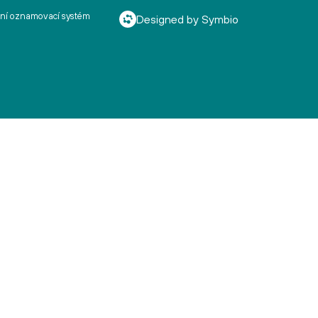
řní oznamovací systém
Designed by Symbio