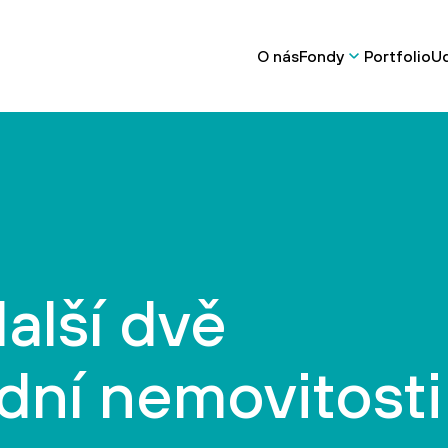
O nás
Fondy
Portfolio
Ud
alší dvě
ní nemovitosti