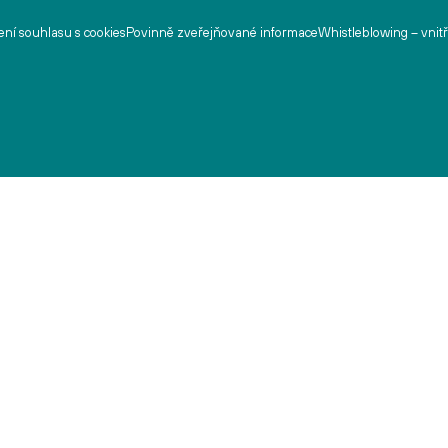
ní souhlasu s cookies
Povinně zveřejňované informace
Whistleblowing – vnit