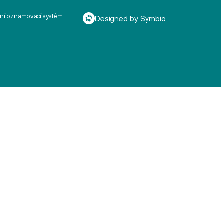
řní oznamovací systém
Designed by Symbio