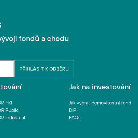
vývoji fondů a chodu
stování
Jak na investování
R FKI
Jak vybrat nemovitostní fond
R Public
DIP
R Industrial
FAQs