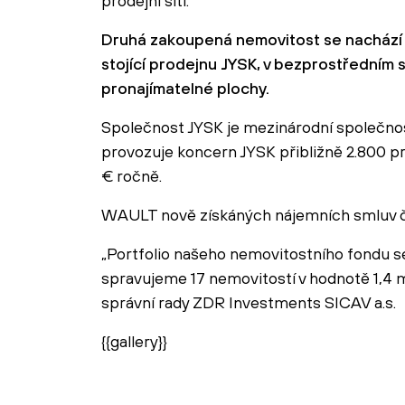
prodejní sítí.
Druhá zakoupená nemovitost se nachází v 
stojící prodejnu JYSK, v bezprostředním
pronajímatelné plochy.
Společnost JYSK je mezinárodní společno
provozuje koncern JYSK přibližně 2.800 pr
€ ročně.
WAULT nově získáných nájemních smluv čin
„Portfolio našeho nemovitostního fondu se 
spravujeme 17 nemovitostí v hodnotě 1,4 m
správní rady ZDR Investments SICAV a.s.
{{gallery}}