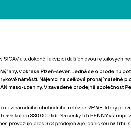
SICAV a.s. dokončil akvizici dalších dvou retailových ne
 Nýřany, v okrese Plzeň-sever. Jedná se o prodejnu potr
arykově náměstí. Nájemci na celkové pronajímatelné p
AN maso-uzeniny. V zavedené prodejně společnost Pen
stí mezinárodního obchodního řetězce REWE, který provo
nává kolem 330.000 lidí. Na český trh PENNY vstoupil v 
nes provozuje přes 373 prodejen a je jedničkou na trhu s