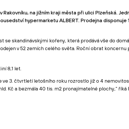
Rakovníku, na jižním kraji města při ulici Plzeňská. Je
 sousedství hypermarketu ALBERT. Prodejna disponuje 
st se skandinávskými kořeny, která prodává vše do domá
odejen v 52 zemích celého světa. Roční obrat koncernu p
í 8,1 let.
ve 3. čtvrtletí letošního roku rozrostlo již o 4 nemovitos
ld. Kč a bezmála 40 tis. m2 pronajímatelné plochy,“ řík