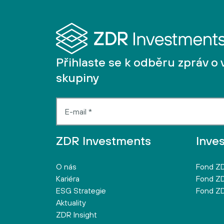
Přihlaste se k odběru zpráv o 
skupiny
ZDR Investments
Inve
O nás
Fond ZD
Kariéra
Fond ZD
ESG Strategie
Fond ZD
Aktuality
ZDR Insight