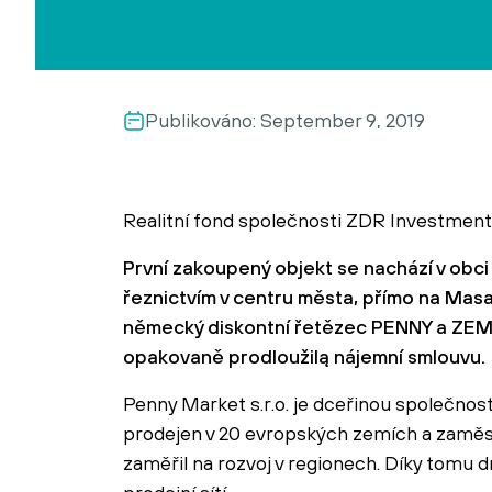
Publikováno:
September 9, 2019
Realitní fond společnosti ZDR Investments 
První zakoupený objekt se nachází v obci
řeznictvím v centru města, přímo na Mas
německý diskontní řetězec PENNY a ZEM
opakovaně prodloužilą nájemní smlouvu.
Penny Market s.r.o. je dceřinou společno
prodejen v 20 evropských zemích a zaměst
zaměřil na rozvoj v regionech. Díky tomu d