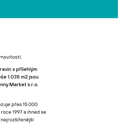
movitostí.
avin s přilehlým
loše 1.035 m2 jsou
ny Market s.r.o.
zuje přes 15.000
roce 1997 a ihned se
 nejrozšířenější