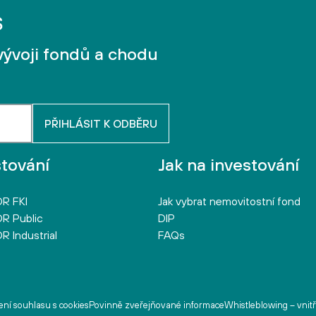
vývoji fondů a chodu
stování
Jak na investování
R FKI
Jak vybrat nemovitostní fond
R Public
DIP
R Industrial
FAQs
ní souhlasu s cookies
Povinně zveřejňované informace
Whistleblowing – vnit