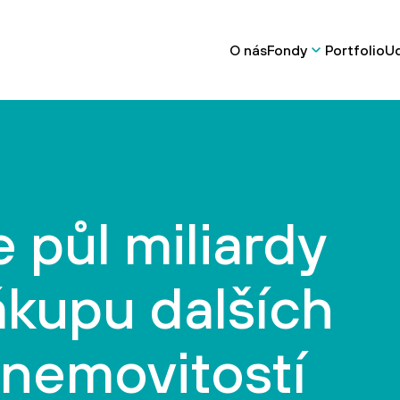
O nás
Fondy
Portfolio
Ud
 půl miliardy
ákupu dalších
 nemovitostí