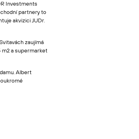
ZDR Investments
bchodní partnery to
uje akvizici JUDr.
Svitavách zaujímá
5 m2 a supermarket
ndamu. Albert
 soukromé