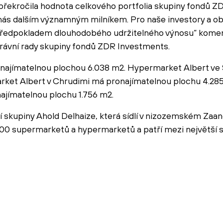
překročila hodnota celkového portfolia skupiny fondů 
 nás dalším významným milníkem. Pro naše investory a o
e předpokladem dlouhodobého udržitelného výnosu“ koment
rávní rady skupiny fondů ZDR Investments.
najímatelnou plochou 6.038 m2. Hypermarket Albert ve 
rket Albert v Chrudimi má pronajímatelnou plochu 4.28
onajímatelnou plochu 1.756 m2.
 skupiny Ahold Delhaize, která sídlí v nizozemském Zaa
 300 supermarketů a hypermarketů a patří mezi největší