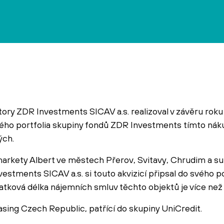
ory ZDR Investments SICAV a.s. realizoval v závěru roku 
ového portfolia skupiny fondů ZDR Investments tímto n
ých.
arkety Albert ve městech Přerov, Svitavy, Chrudim a su
estments SICAV a.s. si touto akvizicí připsal do svého po
ková délka nájemních smluv těchto objektů je více než 1
sing Czech Republic, patřící do skupiny UniCredit.