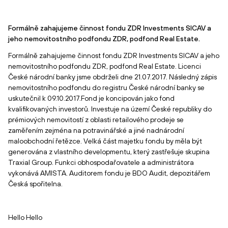
Formálně zahajujeme činnost fondu ZDR Investments SICAV a
jeho nemovitostního podfondu ZDR, podfond Real Estate.
Formálně zahajujeme činnost fondu ZDR Investments SICAV a jeho
nemovitostního podfondu ZDR, podfond Real Estate. Licenci
České národní banky jsme obdrželi dne 21.07.2017. Následný zápis
nemovitostního podfondu do registru České národní banky se
uskutečnil k 09.10.2017.Fond je koncipován jako fond
kvalifikovaných investorů. Investuje na území České republiky do
prémiových nemovitostí z oblasti retailového prodeje se
zaměřením zejména na potravinářské a jiné nadnárodní
maloobchodní řetězce. Velká část majetku fondu by měla být
generována z vlastního developmentu, který zastřešuje skupina
Traxial Group. Funkci obhospodařovatele a administrátora
vykonává AMISTA. Auditorem fondu je BDO Audit, depozitářem
Česká spořitelna.
Hello Hello