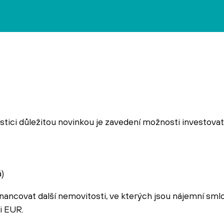
estici důležitou novinkou je zavedení možnosti investova
)
nancovat další nemovitosti, ve kterých jsou nájemní sml
i EUR.