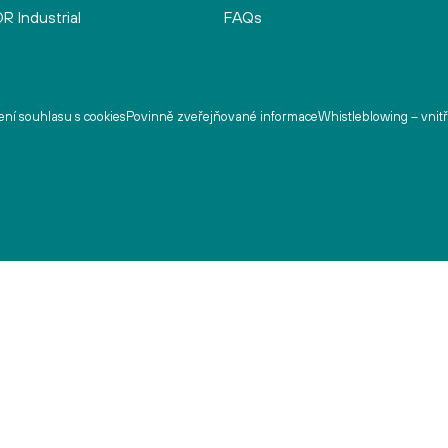
R Industrial
FAQs
ní souhlasu s cookies
Povinně zveřejňované informace
Whistleblowing – vnit