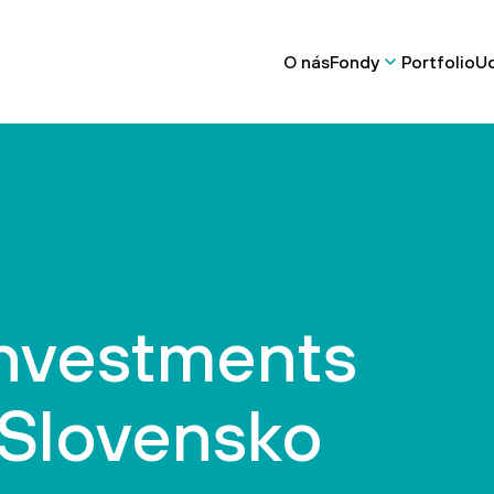
O nás
Fondy
Portfolio
Ud
nvestments
 Slovensko