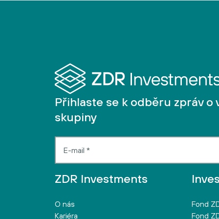
Přihlaste se k odběru zpráv o 
skupiny
ZDR Investments
Inve
O nás
Fond ZD
Kariéra
Fond ZD