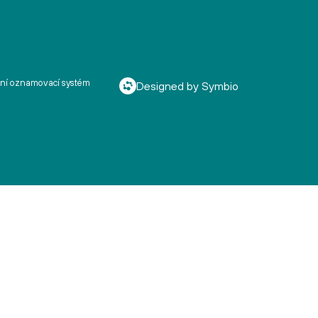
řní oznamovací systém
Designed by Symbio