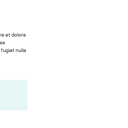
re et dolore
 ea
fugiat nulla