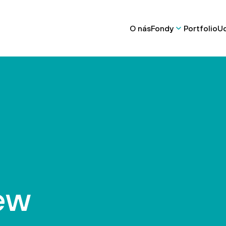
O nás
Fondy
Portfolio
Ud
iew