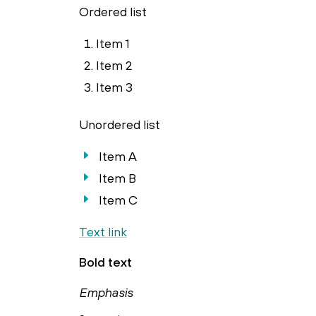
Ordered list
Item 1
Item 2
Item 3
Unordered list
Item A
Item B
Item C
Text link
Bold text
Emphasis