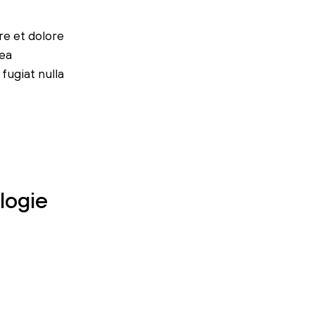
re et dolore
 ea
fugiat nulla
logie