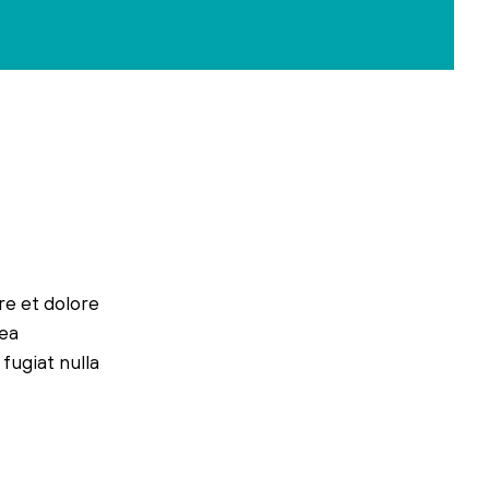
re et dolore
 ea
fugiat nulla