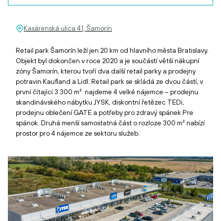
Kasárenská ulica 41, Šamorín
Retail park Šamorín leží jen 20 km od hlavního města Bratislavy.
Objekt byl dokončen v roce 2020 a je součástí větší nákupní
zóny Šamorín, kterou tvoří dva další retail parky a prodejny
potravin Kaufland a Lidl. Retail park se skládá ze dvou částí, v
první čítající 3 300 m² najdeme 4 velké nájemce – prodejnu
skandinávského nábytku JYSK, diskontní řetězec TEDi,
prodejnu oblečení GATE a potřeby pro zdravý spánek Pre
spánok. Druhá menší samostatná část o rozloze 300 m² nabízí
prostor pro 4 nájemce ze sektoru služeb.