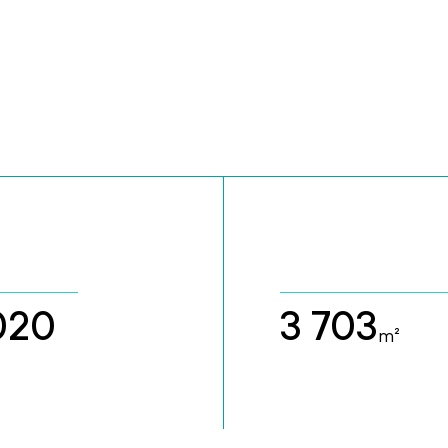
020
3 703
m²