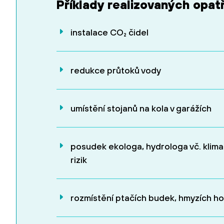
Příklady realizovaných opat
instalace CO₂ čidel
redukce průtoků vody
umístění stojanů na kola v garážích
posudek ekologa, hydrologa vč. klima
rizik
rozmístění ptačích budek, hmyzích ho