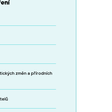
ření
tických změn a přírodních
telů