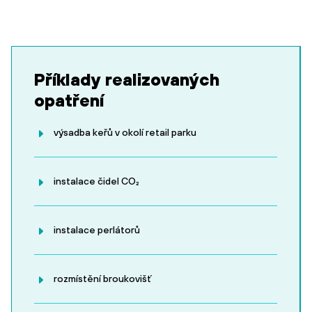
Příklady realizovaných
opatření
výsadba keřů v okolí retail parku
instalace čidel CO₂
instalace perlátorů
rozmístění broukovišť