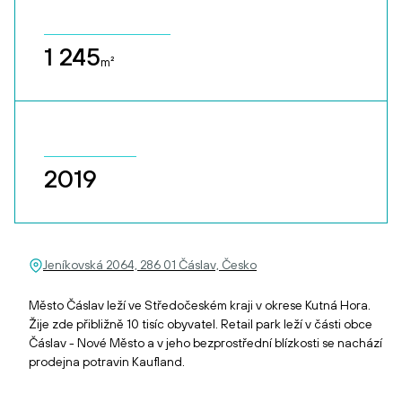
1 245
m²
2019
Jeníkovská 2064, 286 01 Čáslav, Česko
Město Čáslav leží ve Středočeském kraji v okrese Kutná Hora.
Žije zde přibližně 10 tisíc obyvatel. Retail park leží v části obce
Čáslav - Nové Město a v jeho bezprostřední blízkosti se nachází
prodejna potravin Kaufland.