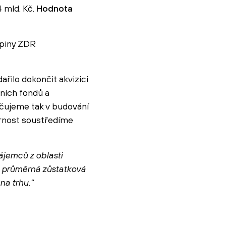
 mld. Kč.
Hodnota
upiny ZDR
řilo dokončit akvizici
ních fondů a
ačujeme tak v budování
ornost soustředíme
ájemců z oblasti
ké průměrná zůstatková
na trhu.“