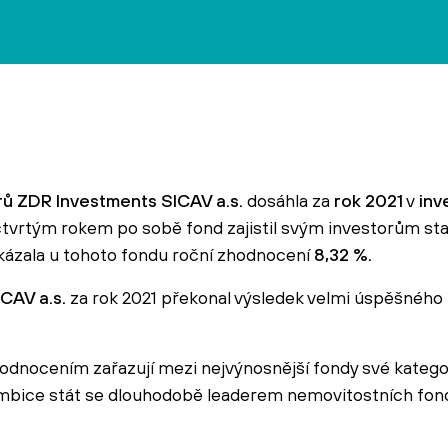
rů ZDR Investments SICAV a.s.
dosáhla za
rok 2021
v
inv
 čtvrtým rokem po sobě fond zajistil svým investorům st
ykázala u tohoto fondu roční zhodnocení
8,32 %.
CAV a.s.
za rok 2021 překonal výsledek velmi úspěšného 
dnocením zařazují mezi nejvýnosnější fondy své katego
mbice stát se dlouhodobě leaderem nemovitostních fond