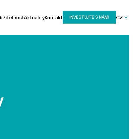
ržitelnost
Aktuality
Kontakt
CZ
INVESTUJTE S NÁMI
y