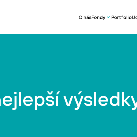
O nás
Fondy
Portfolio
Ud
nejlepší výsledk