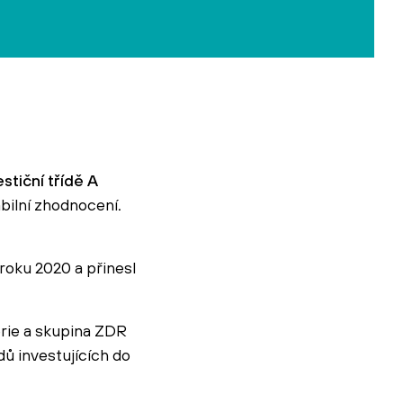
estiční třídě A
abilní zhodnocení
.
roku 2020 a přinesl
rie a skupina ZDR
ů investujících do