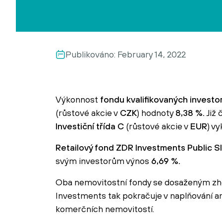
Publikováno:
February 14, 2022
Výkonnost
fondu kvalifikovaných investo
(růstové akcie v
CZK
) hodnoty
8,38 %.
Již
Investiční třída C
(růstové akcie v
EUR
) v
Retailový fond ZDR Investments Public SI
svým investorům výnos
6,69 %.
Oba nemovitostní fondy se dosaženým zho
Investments tak pokračuje v naplňování a
komerčních nemovitostí.