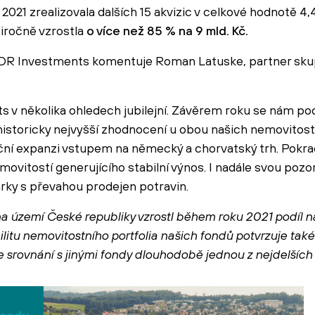
21 zrealizovala dalších 15 akvizic v celkové hodnotě 4,4
iročně vzrostla
o více než 85 % na 9 mld. Kč.
ZDR Investments komentuje Roman Latuske, partner sk
 v několika ohledech jubilejní. Závěrem roku se nám poda
historicky nejvyšší zhodnocení u obou našich nemovitost
niční expanzi vstupem na německý a chorvatský trh. Pokr
movitostí generujícího stabilní výnos. I nadále svou poz
arky s převahou prodejen potravin.
na území České republiky vzrostl během roku 2021 podíl n
ilitu nemovitostního portfolia našich fondů potvrzuje ta
e srovnání s jinými fondy dlouhodobě jednou z nejdelších 