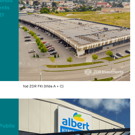
fod ZDR FKI (třída A + C)