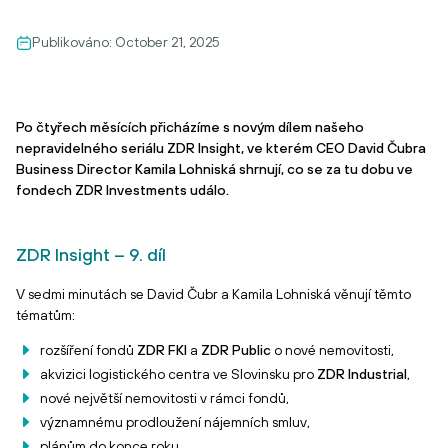
Publikováno:
October 21, 2025
Po čtyřech měsících přicházíme s novým dílem našeho
nepravidelného seriálu ZDR Insight, ve kterém CEO David Čubra
Business Director Kamila Lohniská shrnují, co se za tu dobu ve
fondech ZDR Investments událo.
ZDR Insight – 9. díl
V sedmi minutách se David Čubr a Kamila Lohniská věnují těmto
tématům:
rozšíření fondů
ZDR FKI
a
ZDR Public
o nové nemovitosti,
akvizici logistického centra ve Slovinsku pro
ZDR Industrial
,
nové největší nemovitosti v rámci fondů,
významnému prodloužení nájemních smluv,
plánům do konce roku.